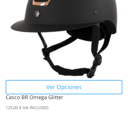
Las
opciones
se
pueden
elegir
en
la
página
de
producto
Ver Opciones
Casco BR Omega Glitter
125,00
€
IVA INCLUIDO