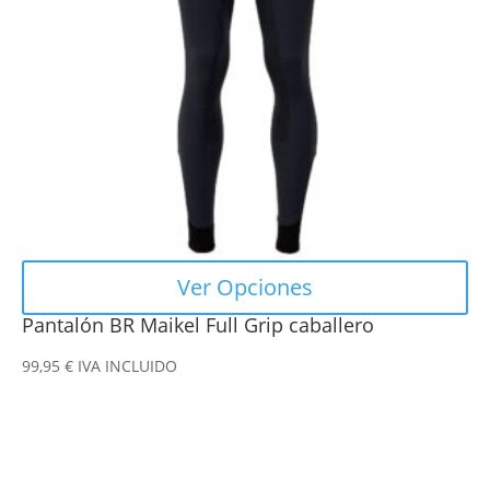
opciones
se
pueden
elegir
en
la
página
de
producto
Ver Opciones
Pantalón BR Maikel Full Grip caballero
99,95
€
IVA INCLUIDO