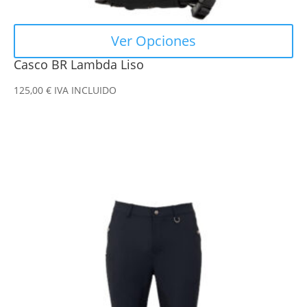
producto
Ver Opciones
Casco BR Lambda Liso
125,00
€
IVA INCLUIDO
Este
producto
tiene
múltiples
variantes.
Las