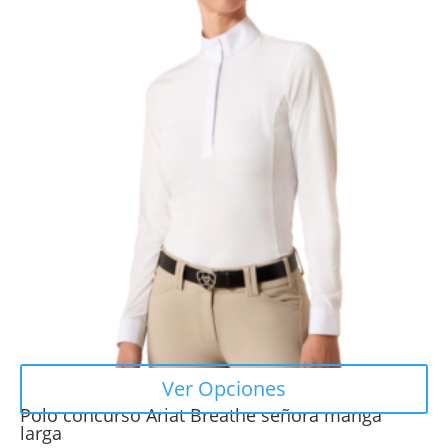
tiene
múltiples
variantes.
Las
opciones
se
pueden
elegir
en
la
página
de
producto
Ver Opciones
Polo concurso Ariat Breathe señora manga
larga