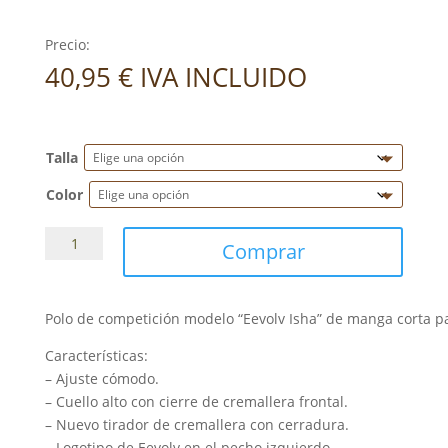
Precio:
40,95
€
IVA INCLUIDO
Talla
Color
Polo
Comprar
concurso
BR
Eevolv
Polo de competición modelo “Eevolv Isha” de manga corta p
Isha
niña
Características:
manga
– Ajuste cómodo.
corta
– Cuello alto con cierre de cremallera frontal.
cantidad
– Nuevo tirador de cremallera con cerradura.
– Logotipo de Eevolv en el pecho izquierdo.