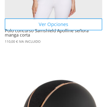
de
producto
Ver Opciones
Polo concurso Samshield Apolline señora
manga corta
110,00
€
IVA INCLUIDO
Este
producto
tiene
múltiples
variantes.