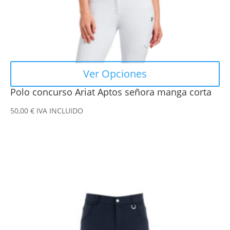
la
página
de
producto
Ver Opciones
Polo concurso Ariat Aptos señora manga corta
50,00
€
IVA INCLUIDO
Este
producto
tiene