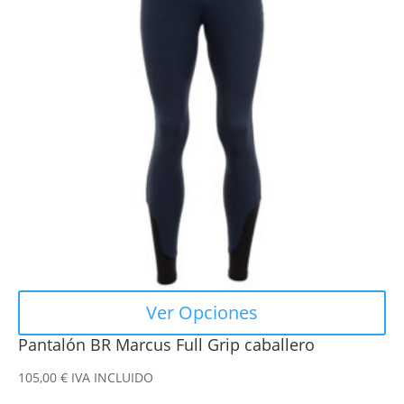
múltiples
variantes.
Las
opciones
se
pueden
elegir
en
la
página
de
producto
Ver Opciones
Pantalón BR Marcus Full Grip caballero
105,00
€
IVA INCLUIDO