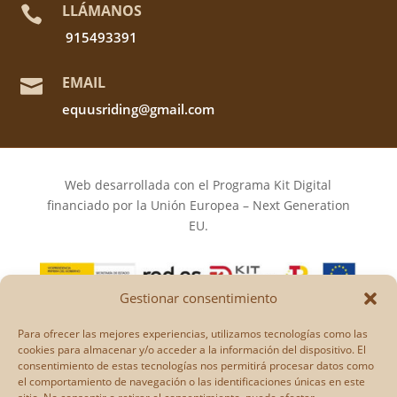
LLÁMANOS

915493391
EMAIL

equusriding@gmail.com
Web desarrollada con el Programa Kit Digital
financiado por la Unión Europea – Next Generation
EU.
Gestionar consentimiento
Los puntos de vista y las opiniones expresadas en la
Para ofrecer las mejores experiencias, utilizamos tecnologías como las
web son únicamente los del autor o autores y no
cookies para almacenar y/o acceder a la información del dispositivo. El
reflejan necesariamente los de la Unión Europea o la
consentimiento de estas tecnologías nos permitirá procesar datos como
el comportamiento de navegación o las identificaciones únicas en este
Comisión Europea.