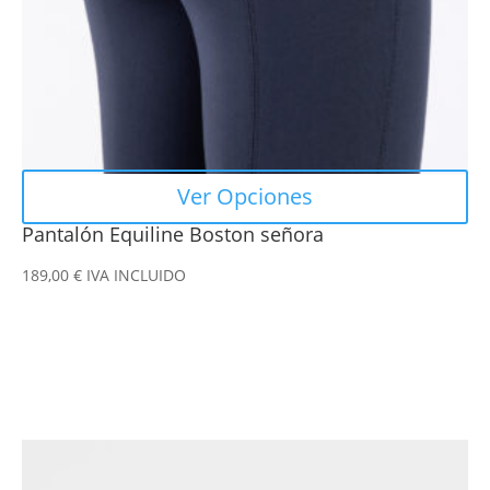
en
la
página
de
producto
Ver Opciones
Pantalón Equiline Boston señora
189,00
€
IVA INCLUIDO
Este
producto