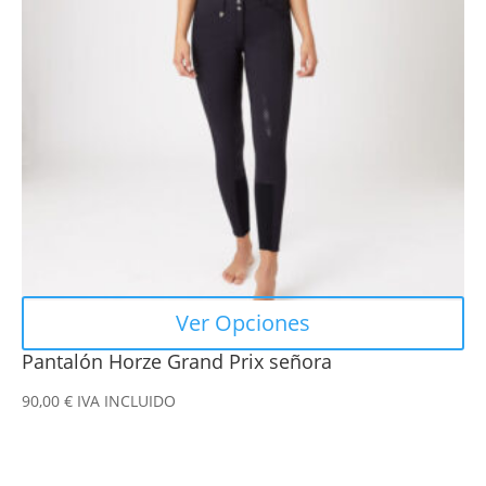
Las
opciones
se
pueden
elegir
en
la
página
de
producto
Ver Opciones
Pantalón Horze Grand Prix señora
90,00
€
IVA INCLUIDO