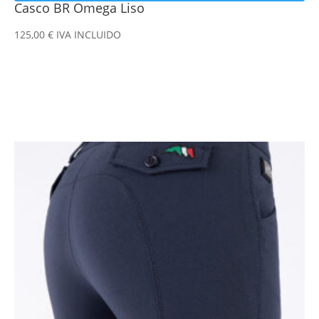
Casco BR Omega Liso
125,00
€
IVA INCLUIDO
Este
producto
tiene
múltiples
variantes.
Las
opciones
se
pueden
elegir