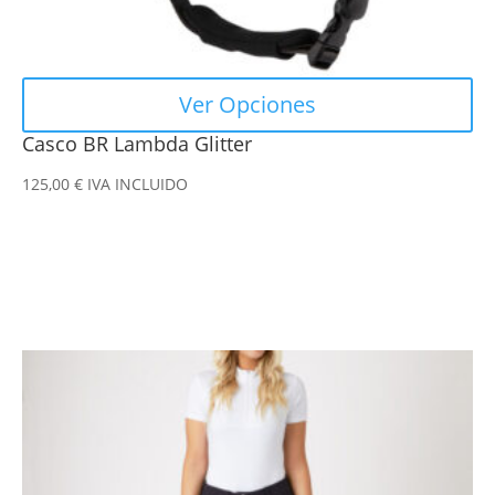
de
producto
Ver Opciones
Casco BR Lambda Glitter
125,00
€
IVA INCLUIDO
Este
producto
tiene
múltiples
variantes.