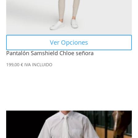
la
página
de
producto
Ver Opciones
Pantalón Samshield Chloe señora
199,00
€
IVA INCLUIDO
Este
producto
tiene