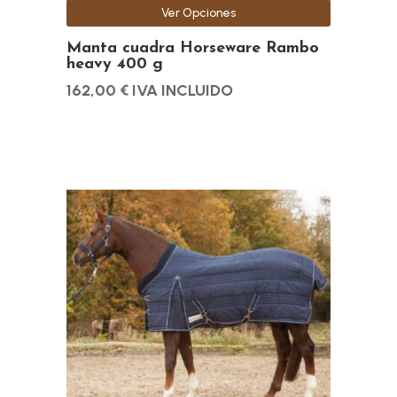
Ver Opciones
página
de
Manta cuadra Horseware Rambo
heavy 400 g
producto
162,00
€
IVA INCLUIDO
Este
producto
tiene
múltiples
variantes.
Las
opciones
se
pueden