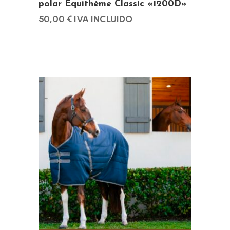
polar Equithème Classic «1200D»
producto
50,00
€
IVA INCLUIDO
Este
producto
tiene
múltiples
variantes.
Las
opciones
se
pueden
elegir
en
la