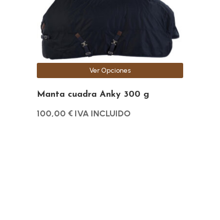
se
pueden
elegir
en
la
Ver Opciones
página
de
Manta cuadra Anky 300 g
producto
100,00
€
IVA INCLUIDO
Este
producto
tiene
múltiples