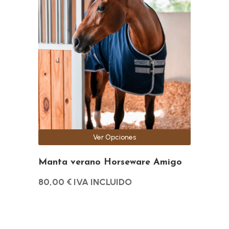
tiene
múltiples
variantes.
Las
opciones
se
pueden
elegir
en
la
Ver Opciones
página
de
Manta verano Horseware Amigo
producto
80,00
€
IVA INCLUIDO