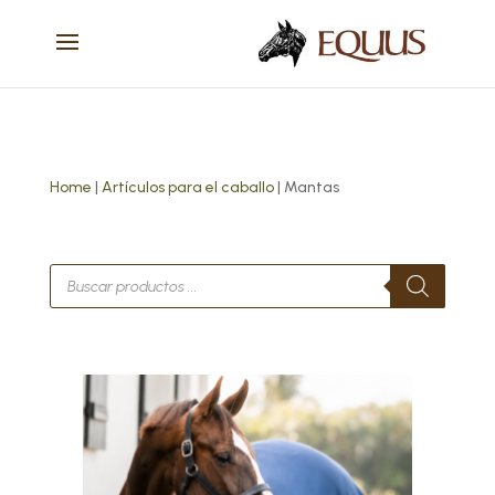
Home
|
Artículos para el caballo
| Mantas
Búsqueda
de
productos
Este
producto
tiene
múltiples