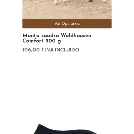
elegir
en
la
Ver Opciones
página
de
Manta cuadra Waldhausen
Comfort 300 g
producto
106,00
€
IVA INCLUIDO
Este
producto
tiene
múltiples
variantes.
Las
opciones