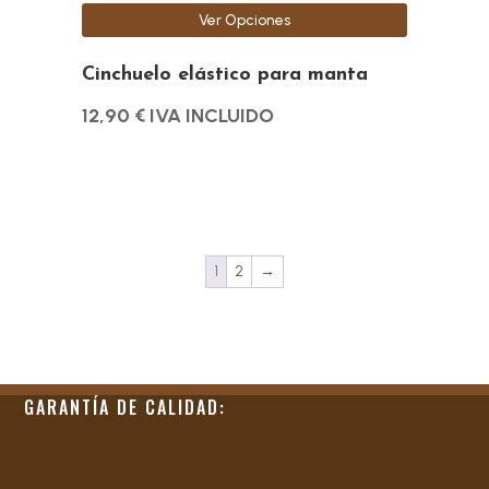
la
Ver Opciones
página
de
Cinchuelo elástico para manta
producto
12,90
€
IVA INCLUIDO
1
2
→
GARANTÍA DE CALIDAD: