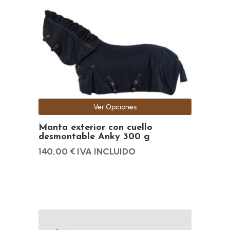
variantes.
Las
opciones
se
pueden
elegir
en
la
Ver Opciones
página
de
Manta exterior con cuello
desmontable Anky 300 g
producto
140,00
€
IVA INCLUIDO
Este
producto