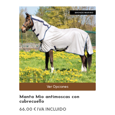
Este
producto
tiene
múltiples
variantes.
Las
opciones
se
pueden
elegir
en
la
Ver Opciones
página
de
Manta Mio antimoscas con
cubrecuello
producto
66,00
€
IVA INCLUIDO