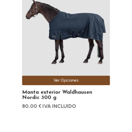
tiene
múltiples
variantes.
Las
opciones
se
pueden
elegir
en
la
Ver Opciones
página
de
Manta exterior Waldhausen
Nordic 300 g
producto
80,00
€
IVA INCLUIDO