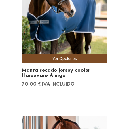
variantes.
Las
opciones
se
pueden
elegir
en
la
Ver Opciones
página
de
Manta secado jersey cooler
Horseware Amigo
producto
70,00
€
IVA INCLUIDO
Este
producto