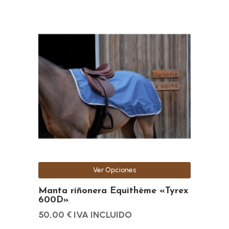
Este
producto
tiene
múltiples
variantes.
Las
opciones
se
pueden
elegir
en
la
Ver Opciones
página
de
Manta riñonera Equithème «Tyrex
600D»
producto
50,00
€
IVA INCLUIDO