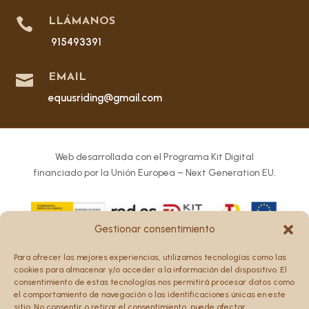

LLÁMANOS
915493391

EMAIL
equusriding@gmail.com
Web desarrollada con el Programa Kit Digital
financiado por la Unión Europea – Next Generation EU.
Gestionar consentimiento
Los puntos de vista y las opiniones expresadas en la web
Para ofrecer las mejores experiencias, utilizamos tecnologías como las
son únicamente los del autor o autores y no reflejan
cookies para almacenar y/o acceder a la información del dispositivo. El
necesariamente los de la Unión Europea o la Comisión
consentimiento de estas tecnologías nos permitirá procesar datos como
el comportamiento de navegación o las identificaciones únicas en este
Europea.
sitio. No consentir o retirar el consentimiento, puede afectar