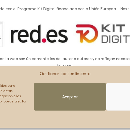
da con el Programa Kit Digital financiado por la Unión Europea – Next
 en la web son únicamente los del autor o autores y no reflejan neces
Europea.
Europea ni la Comisión Europea pueden ser consideradas responsables d
Gestionar consentimiento
okies para
de estas
egación o las
Aceptar
to, puede afectar