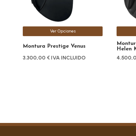
se
se
pueden
pueden
elegir
elegir
en
en
Ver Opciones
la
la
Montur
página
página
Montura Prestige Venus
Helen 
de
de
3.300,00
€
IVA INCLUIDO
4.500,
producto
producto