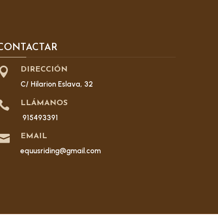
CONTACTAR

DIRECCIÓN
C/ Hilarion Eslava, 32

LLÁMANOS
915493391

EMAIL
equusriding@gmail.com