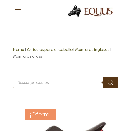
Home
|
Artículos para el caballo
|
Monturas inglesas
|
Monturas cross
Búsqueda
de
productos
Este
¡Oferta!
producto
tiene