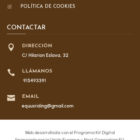
Z
POLÍTICA DE COOKIES
CONTACTAR

DIRECCIÓN
C/ Hilarion Eslava, 32

LLÁMANOS
915493391

EMAIL
equusriding@gmail.com
Web desarrollada con el Programa Kit Digital
financiado por la Unión Europea – Next Generation EU.