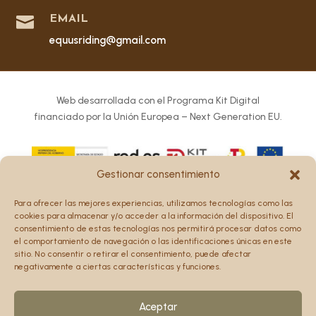

EMAIL
equusriding@gmail.com
Web desarrollada con el Programa Kit Digital
financiado por la Unión Europea – Next Generation EU.
Gestionar consentimiento
Los puntos de vista y las opiniones expresadas en la web
Para ofrecer las mejores experiencias, utilizamos tecnologías como las
son únicamente los del autor o autores y no reflejan
cookies para almacenar y/o acceder a la información del dispositivo. El
necesariamente los de la Unión Europea o la Comisión
consentimiento de estas tecnologías nos permitirá procesar datos como
el comportamiento de navegación o las identificaciones únicas en este
Europea.
sitio. No consentir o retirar el consentimiento, puede afectar
Ni la Unión Europea ni la Comisión Europea pueden ser
negativamente a ciertas características y funciones.
consideradas responsables de las mismas.
Aceptar