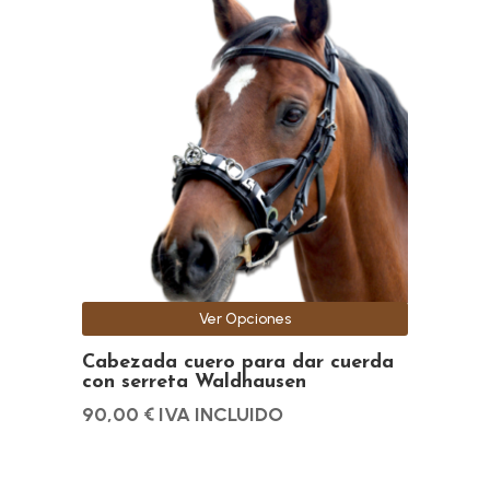
producto
tiene
múltiples
variantes.
Las
opciones
se
pueden
elegir
en
la
Ver Opciones
página
de
Cabezada cuero para dar cuerda
con serreta Waldhausen
producto
90,00
€
IVA INCLUIDO