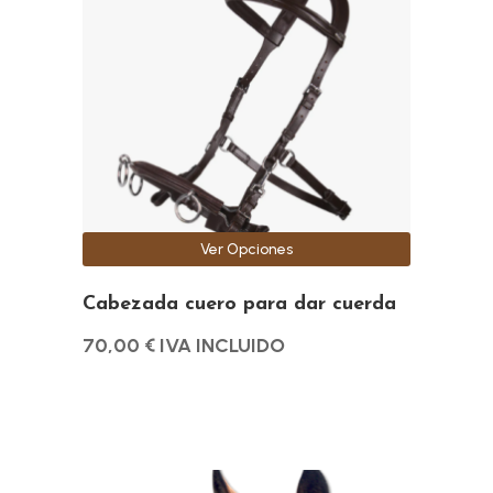
múltiples
variantes.
Las
opciones
se
pueden
elegir
en
la
Ver Opciones
página
de
Cabezada cuero para dar cuerda
producto
70,00
€
IVA INCLUIDO
Este