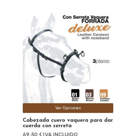
Este
producto
tiene
múltiples
variantes.
Las
opciones
se
pueden
elegir
en
la
Ver Opciones
página
de
Cabezada cuero vaquera para dar
cuerda con serreta
producto
69,50
€
IVA INCLUIDO