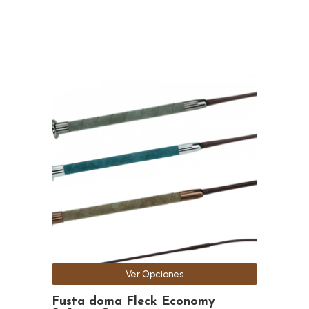
Este
producto
tiene
múltiples
variantes.
Las
opciones
se
pueden
elegir
en
la
Ver Opciones
página
de
Fusta doma Fleck Economy