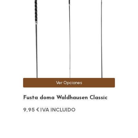
tiene
múltiples
variantes.
Las
opciones
se
pueden
elegir
en
la
Ver Opciones
página
de
Fusta doma Waldhausen Classic
producto
9,95
€
IVA INCLUIDO