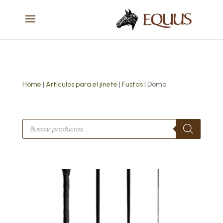
Home
|
Artículos para el jinete
|
Fustas
| Doma
Búsqueda
de
productos
Este
producto
tiene
múltiples