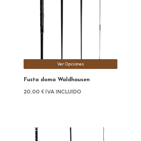
variantes.
Las
opciones
se
pueden
elegir
en
la
Ver Opciones
página
de
Fusta doma Waldhausen
producto
20,00
€
IVA INCLUIDO
Este
producto