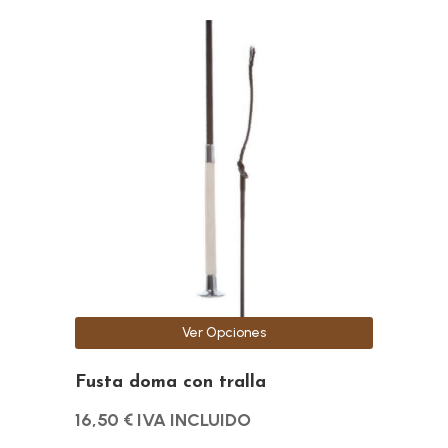
Este
producto
tiene
múltiples
variantes.
Las
opciones
se
pueden
elegir
en
la
Ver Opciones
página
de
Fusta doma con tralla
producto
16,50
€
IVA INCLUIDO