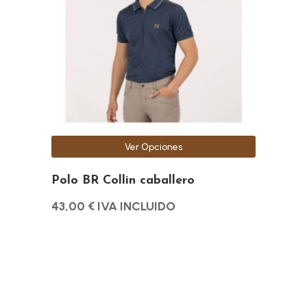
variantes.
Las
opciones
se
pueden
elegir
en
la
Ver Opciones
página
de
Polo BR Collin caballero
producto
43,00
€
IVA INCLUIDO