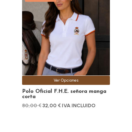
tiene
múltiples
variantes.
Las
opciones
se
pueden
elegir
en
la
Ver Opciones
página
de
Polo Oficial F.H.E. señora manga
corta
producto
El
El
80,00
€
32,00
€
IVA INCLUIDO
precio
precio
original
actual
era:
es: