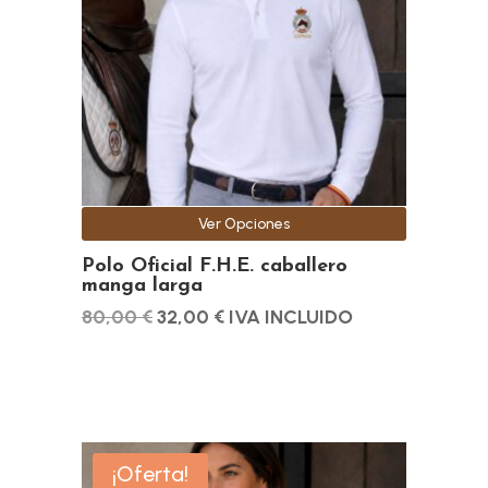
variantes.
Las
opciones
se
pueden
elegir
en
la
Ver Opciones
página
de
Polo Oficial F.H.E. caballero
manga larga
producto
El
El
80,00
€
32,00
€
IVA INCLUIDO
precio
precio
original
actual
era:
es:
80,00 €.
32,00 €.
Este
¡Oferta!
producto