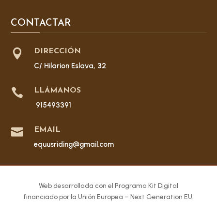
CONTACTAR

DIRECCIÓN
C/ Hilarion Eslava, 32

LLÁMANOS
915493391

EMAIL
equusriding@gmail.com
Web desarrollada con el Programa Kit Digital
financiado por la Unión Europea – Next Generation EU.