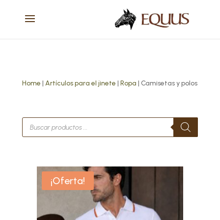
Home
|
Artículos para el jinete
|
Ropa
| Camisetas y polos
Búsqueda
de
productos
Este
¡Oferta!
producto
tiene
múltiples