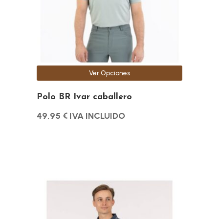
opciones
se
pueden
elegir
en
la
Ver Opciones
página
de
Polo BR Ivar caballero
producto
49,95
€
IVA INCLUIDO
Este
producto
tiene
múltiples