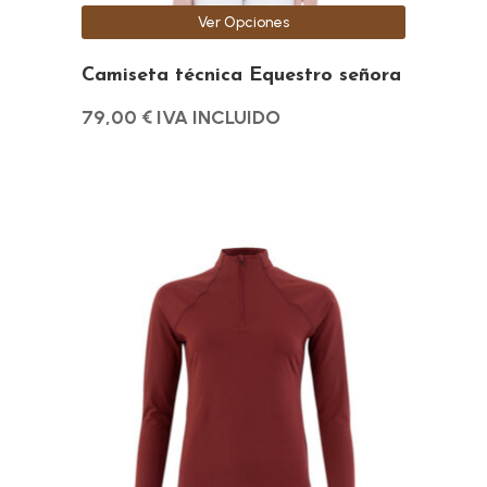
la
Ver Opciones
página
de
Camiseta técnica Equestro señora
producto
79,00
€
IVA INCLUIDO
Este
producto
tiene
múltiples
variantes.
Las
opciones
se
pueden