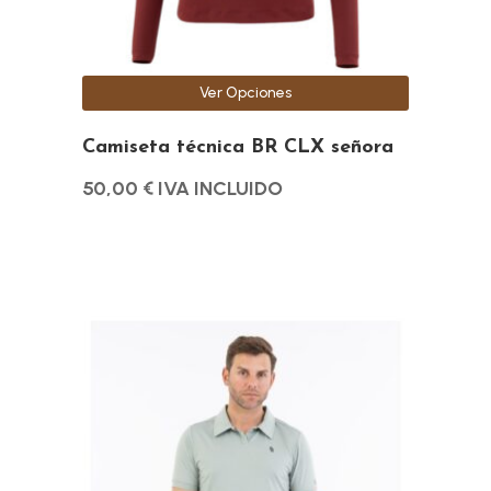
elegir
en
la
Ver Opciones
página
de
Camiseta técnica BR CLX señora
producto
50,00
€
IVA INCLUIDO
Este
producto
tiene
múltiples
variantes.
Las