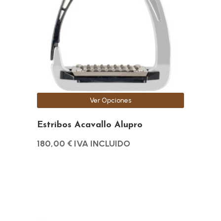
variantes.
Las
opciones
se
pueden
elegir
en
la
Ver Opciones
página
de
Estribos Acavallo Alupro
producto
180,00
€
IVA INCLUIDO