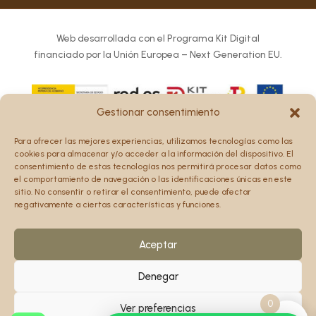
Web desarrollada con el Programa Kit Digital
financiado por la Unión Europea – Next Generation EU.
Gestionar consentimiento
Los puntos de vista y las opiniones expresadas en la web
Para ofrecer las mejores experiencias, utilizamos tecnologías como las
son únicamente los del autor o autores y no reflejan
cookies para almacenar y/o acceder a la información del dispositivo. El
necesariamente los de la Unión Europea o la Comisión
consentimiento de estas tecnologías nos permitirá procesar datos como
el comportamiento de navegación o las identificaciones únicas en este
Europea.
sitio. No consentir o retirar el consentimiento, puede afectar
Ni la Unión Europea ni la Comisión Europea pueden ser
negativamente a ciertas características y funciones.
consideradas responsables de las mismas.
Aceptar
Denegar
0
Ver preferencias