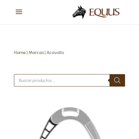
Home
|
Marcas
| Acavallo
Búsqueda
de
productos
Este
producto
tiene
múltiples