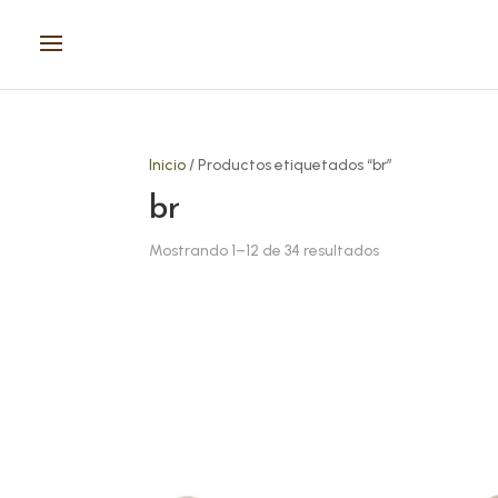
Inicio
/ Productos etiquetados “br”
br
Mostrando 1–12 de 34 resultados
Este
Este
producto
prod
tiene
tien
múltiples
múlt
variantes.
vari
Las
Las
opciones
opci
se
se