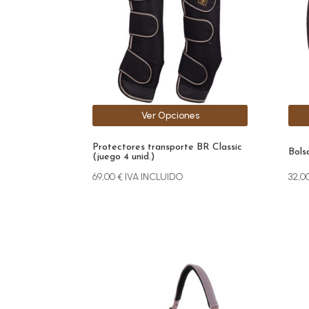
Las
opciones
se
pueden
elegir
en
la
Ver Opciones
página
de
Protectores transporte BR Classic
producto
Bols
(juego 4 unid.)
69,00
€
IVA INCLUIDO
32,0
Este
Este
producto
prod
tiene
tien