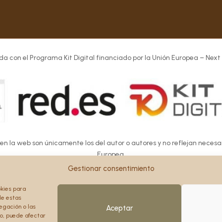
da con el Programa Kit Digital financiado por la Unión Europea – Next
 en la web son únicamente los del autor o autores y no reflejan neces
Europea.
Europea ni la Comisión Europea pueden ser consideradas responsables d
Gestionar consentimiento
okies para
de estas
egación o las
Aceptar
to, puede afectar