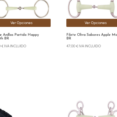
den
pueden
r
elegir
en
la
Ver Opciones
Ver Opciones
na
página
de
te Anillas Partido Happy
Filete Oliva Sabores Apple M
ucto
producto
th BR
BR
0
€
IVA INCLUIDO
47,00
€
IVA INCLUIDO
Este
ucto
producto
e
tiene
iples
múltiples
antes.
variantes.
Las
ones
opciones