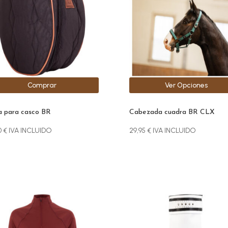
Las
opciones
se
pueden
elegir
en
la
Comprar
Ver Opciones
página
de
producto
a para casco BR
Cabezada cuadra BR CLX
0
€
IVA INCLUIDO
29,95
€
IVA INCLUIDO
Este
ucto
producto
e
tiene