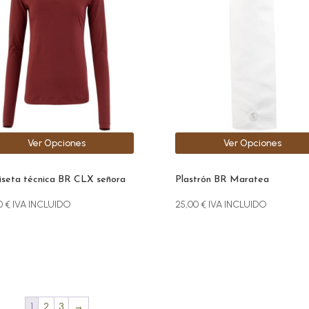
iples
múltiples
antes.
variantes.
Las
ones
opciones
se
den
pueden
r
elegir
en
la
Ver Opciones
Ver Opciones
na
página
de
ucto
producto
seta técnica BR CLX señora
Plastrón BR Maratea
0
€
IVA INCLUIDO
25,00
€
IVA INCLUIDO
1
2
3
→