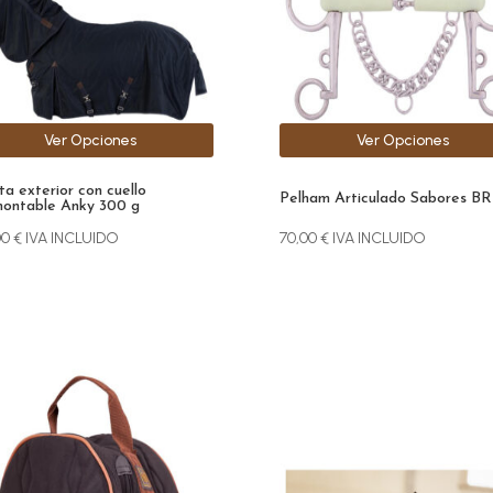
se
den
pueden
r
elegir
en
la
Ver Opciones
Ver Opciones
na
página
de
a exterior con cuello
ucto
producto
Pelham Articulado Sabores BR
ontable Anky 300 g
00
€
IVA INCLUIDO
70,00
€
IVA INCLUIDO
Este
producto
tiene
múltiples
variantes.