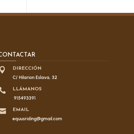
CONTACTAR

DIRECCIÓN
C/ Hilarion Eslava, 32

LLÁMANOS
915493391

EMAIL
equusriding@gmail.com