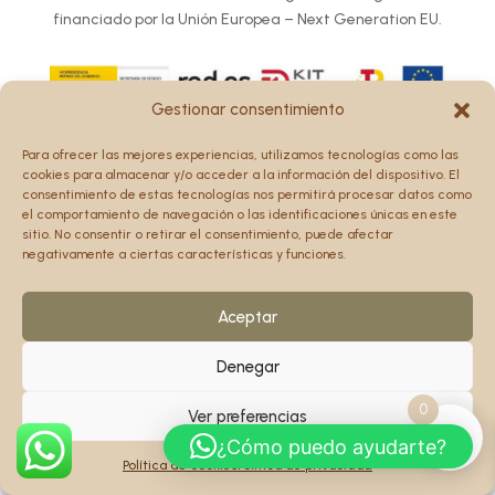
financiado por la Unión Europea – Next Generation EU.
Gestionar consentimiento
Los puntos de vista y las opiniones expresadas en la web
Para ofrecer las mejores experiencias, utilizamos tecnologías como las
son únicamente los del autor o autores y no reflejan
cookies para almacenar y/o acceder a la información del dispositivo. El
necesariamente los de la Unión Europea o la Comisión
consentimiento de estas tecnologías nos permitirá procesar datos como
el comportamiento de navegación o las identificaciones únicas en este
Europea.
sitio. No consentir o retirar el consentimiento, puede afectar
Ni la Unión Europea ni la Comisión Europea pueden ser
negativamente a ciertas características y funciones.
consideradas responsables de las mismas.
Aceptar
Denegar
0
Ver preferencias
¿Cómo puedo ayudarte?
Política de cookies
Política de privacidad