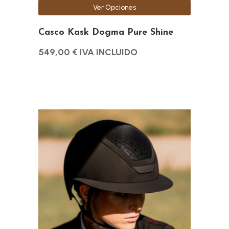
Ver Opciones
página
de
Casco Kask Dogma Pure Shine
producto
549,00
€
IVA INCLUIDO
Este
producto
tiene
múltiples
variantes.
Las
opciones
se
pueden