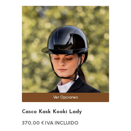
Este
producto
tiene
múltiples
variantes.
Las
opciones
se
pueden
elegir
en
la
Ver Opciones
página
de
Casco Kask Kooki Lady
producto
370,00
€
IVA INCLUIDO