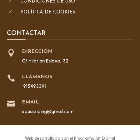
Z
CONDICIONES DE USO
Z
POLÍTICA DE COOKIES
CONTACTAR

DIRECCIÓN
C/ Hilarion Eslava, 32

LLÁMANOS
915493391

EMAIL
equusriding@gmail.com
Web desarrollada con el Programa Kit Digital