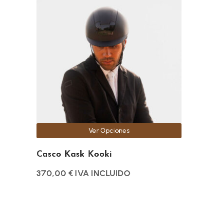
tiene
múltiples
variantes.
Las
opciones
se
pueden
elegir
en
la
Ver Opciones
página
de
Casco Kask Kooki
producto
370,00
€
IVA INCLUIDO