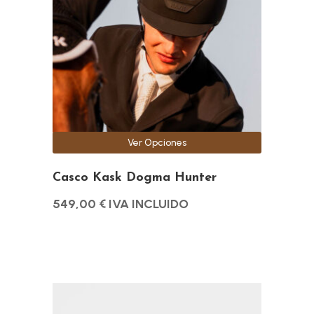
variantes.
Las
opciones
se
pueden
elegir
en
la
Ver Opciones
página
de
Casco Kask Dogma Hunter
producto
549,00
€
IVA INCLUIDO
Este
producto