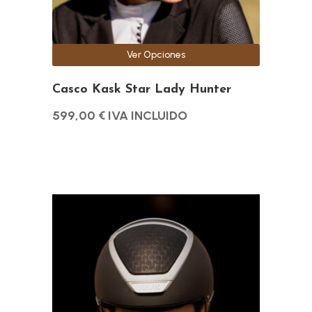
elegir
en
la
Ver Opciones
página
de
Casco Kask Star Lady Hunter
producto
599,00
€
IVA INCLUIDO
Este
producto
tiene
múltiples
variantes.
Las
opciones