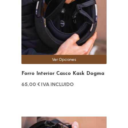
variantes.
Las
opciones
se
pueden
elegir
en
la
Ver Opciones
página
de
Forro Interior Casco Kask Dogma
producto
65,00
€
IVA INCLUIDO
Este
producto