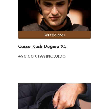
se
pueden
elegir
en
la
Ver Opciones
página
de
Casco Kask Dogma XC
producto
490,00
€
IVA INCLUIDO
Este
producto
tiene
múltiples