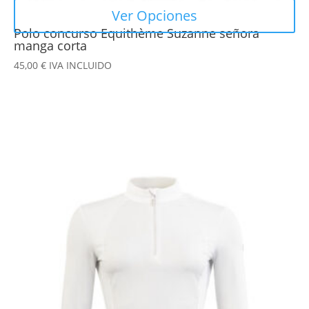
Ver Opciones
Polo concurso Equithème Suzanne señora
manga corta
45,00
€
IVA INCLUIDO
Este
producto
tiene
múltiples
variantes.
Las
opciones
se