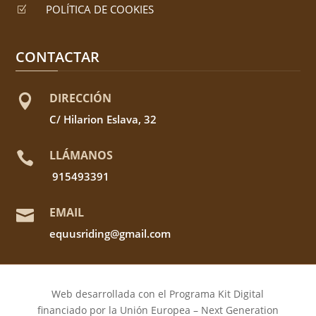
POLÍTICA DE COOKIES
Z
CONTACTAR
DIRECCIÓN

C/ Hilarion Eslava, 32
LLÁMANOS

915493391
EMAIL

equusriding@gmail.com
Web desarrollada con el Programa Kit Digital
financiado por la Unión Europea – Next Generation