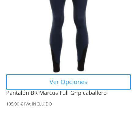
opciones
se
pueden
elegir
en
la
página
de
producto
Ver Opciones
Pantalón BR Marcus Full Grip caballero
105,00
€
IVA INCLUIDO