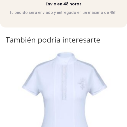
Envio en 48 horas
Tu pedido será enviado y entregado en un máximo de 48h.
También podría interesarte
Este
producto
tiene
múltiples
variantes.
Las
opciones
se
pueden
elegir
en