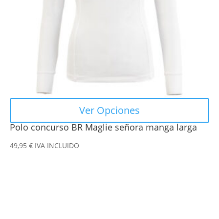
pueden
elegir
en
la
página
de
producto
Ver Opciones
Polo concurso BR Maglie señora manga larga
49,95
€
IVA INCLUIDO