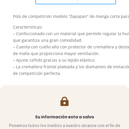
BR
Zapopan
Polo de competición modelo “Zapopan” de manga corta par
señora
manga
Características:
corta
– Confeccionado con un material que permite regular la hu
cantidad
que garantiza una gran comodidad.
– Cuenta con cuello alto con protector de cremallera y dest
de malla que proporciona mayor ventilación.
– Ajuste ceñido gracias a su tejido elástico.
– La cremallera frontal plateada y los diamantes de imitac
de competición perfecta.

Su información esta a salvo
Ponemos todos los medios a nuestro alcance con el fin de