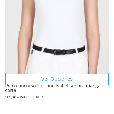
Las
opciones
se
pueden
elegir
en
la
página
de
producto
Ver Opciones
Polo concurso Equiline Isabel señora manga
corta
109,00
€
IVA INCLUIDO