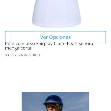
la
página
de
producto
Ver Opciones
Polo concurso Fairplay Claire Pearl señora
manga corta
59,90
€
IVA INCLUIDO
Este
producto
tiene