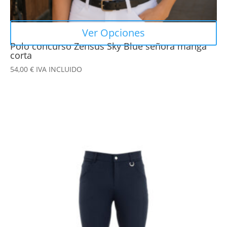
producto
Ver Opciones
Polo concurso Zensus Sky Blue señora manga
corta
54,00
€
IVA INCLUIDO
Este
producto
tiene
múltiples
variantes.
Las