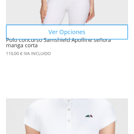
página
de
producto
Ver Opciones
Polo concurso Samshield Apolline señora
manga corta
110,00
€
IVA INCLUIDO
Este
producto
tiene
múltiples
variantes.