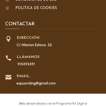
Z
POLÍTICA DE COOKIES
CONTACTAR

DIRECCIÓN
C/ Hilarion Eslava, 32

LLÁMANOS
915493391

EMAIL
equusriding@gmail.com
Web desarrollada con el Programa Kit Digital