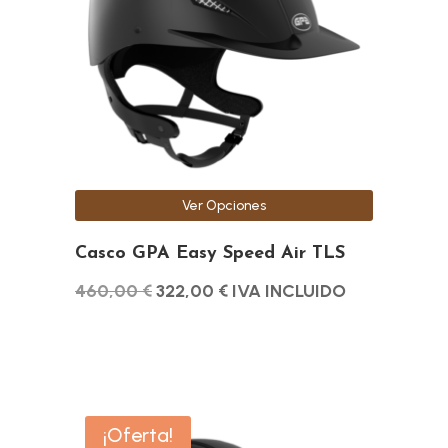
variantes.
Las
opciones
se
pueden
elegir
en
la
Ver Opciones
página
de
Casco GPA Easy Speed Air TLS
producto
El
El
460,00
€
322,00
€
IVA INCLUIDO
precio
precio
original
actual
era:
es:
460,00 €.
322,00 €.
Este
¡Oferta!
producto