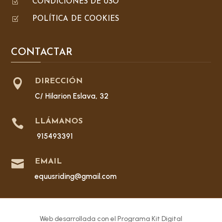
Z
CONDICIONES DE USO
Z
POLÍTICA DE COOKIES
CONTACTAR

DIRECCIÓN
C/ Hilarion Eslava, 32

LLÁMANOS
915493391

EMAIL
equusriding@gmail.com
Web desarrollada con el Programa Kit Digital