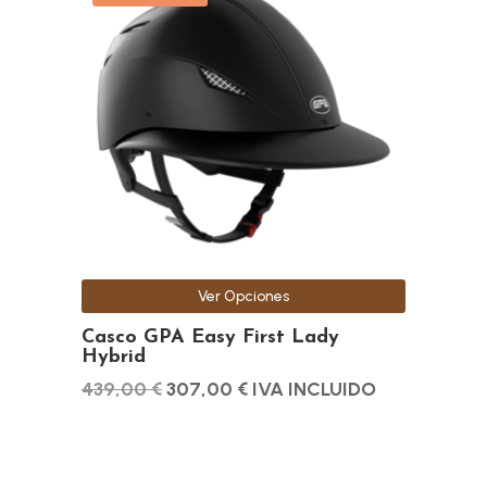
tiene
múltiples
variantes.
Las
opciones
se
pueden
elegir
en
la
Ver Opciones
página
de
Casco GPA Easy First Lady
Hybrid
producto
El
El
439,00
€
307,00
€
IVA INCLUIDO
precio
precio
original
actual
era:
es: