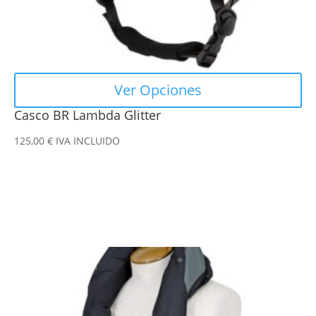
página
de
producto
Ver Opciones
Casco BR Lambda Glitter
125,00
€
IVA INCLUIDO
Este
producto
tiene
múltiples