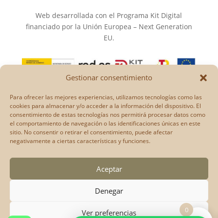
Web desarrollada con el Programa Kit Digital
financiado por la Unión Europea – Next Generation
EU.
Gestionar consentimiento
Los puntos de vista y las opiniones expresadas en la
Para ofrecer las mejores experiencias, utilizamos tecnologías como las
web son únicamente los del autor o autores y no
cookies para almacenar y/o acceder a la información del dispositivo. El
reflejan necesariamente los de la Unión Europea o la
consentimiento de estas tecnologías nos permitirá procesar datos como
el comportamiento de navegación o las identificaciones únicas en este
Comisión Europea.
sitio. No consentir o retirar el consentimiento, puede afectar
Ni la Unión Europea ni la Comisión Europea pueden
negativamente a ciertas características y funciones.
ser consideradas responsables de las mismas.
Aceptar
Denegar
0
Ver preferencias