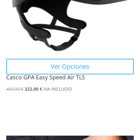
pueden
elegir
en
la
página
de
producto
Ver Opciones
Casco GPA Easy Speed Air TLS
El
El
460,00
€
322,00
€
IVA INCLUIDO
precio
precio
original
actual
era:
es:
460,00 €.
322,00 €.
Este