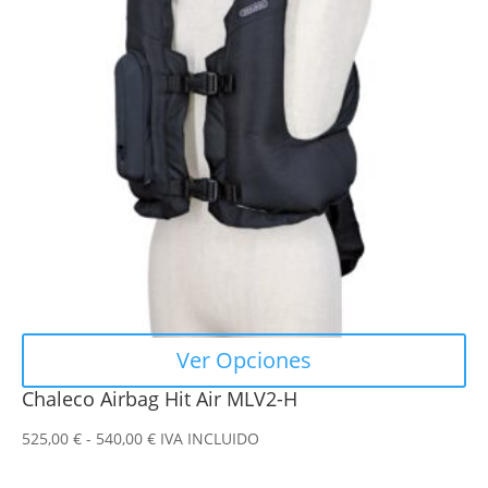
variantes.
Las
opciones
se
pueden
elegir
en
la
página
de
producto
Ver Opciones
Chaleco Airbag Hit Air MLV2-H
Rango
525,00
€
-
540,00
€
IVA INCLUIDO
de