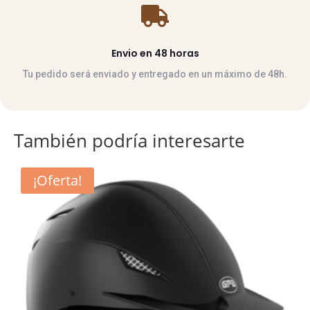

Envio en 48 horas
Tu pedido será enviado y entregado en un máximo de 48h.
También podría interesarte
Este
¡Oferta!
producto
tiene
múltiples
variantes.
Las
opciones
se