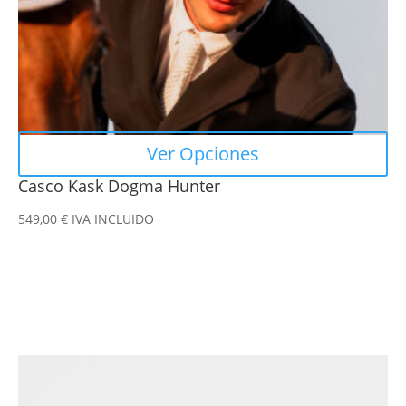
en
la
página
de
producto
Ver Opciones
Casco Kask Dogma Hunter
549,00
€
IVA INCLUIDO
Este
producto