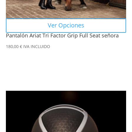
de
producto
Ver Opciones
Pantalón Ariat Tri Factor Grip Full Seat señora
180,00
€
IVA INCLUIDO
Este
producto
tiene
múltiples
variantes.