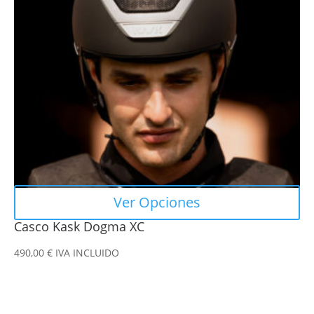
Las
opciones
se
pueden
elegir
en
la
página
de
producto
Ver Opciones
Casco Kask Dogma XC
490,00
€
IVA INCLUIDO