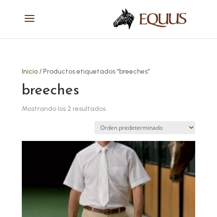
Inicio
/ Productos etiquetados “breeches”
breeches
Mostrando los 2 resultados
Este
producto
tiene
múltiples
variantes.
Las
opciones