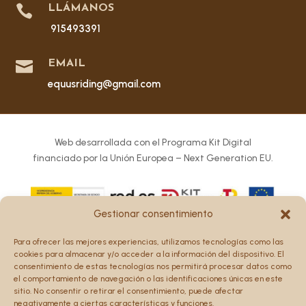

LLÁMANOS
915493391

EMAIL
equusriding@gmail.com
Web desarrollada con el Programa Kit Digital
financiado por la Unión Europea – Next Generation EU.
Gestionar consentimiento
Los puntos de vista y las opiniones expresadas en la web
Para ofrecer las mejores experiencias, utilizamos tecnologías como las
son únicamente los del autor o autores y no reflejan
cookies para almacenar y/o acceder a la información del dispositivo. El
necesariamente los de la Unión Europea o la Comisión
consentimiento de estas tecnologías nos permitirá procesar datos como
el comportamiento de navegación o las identificaciones únicas en este
Europea.
sitio. No consentir o retirar el consentimiento, puede afectar
Ni la Unión Europea ni la Comisión Europea pueden ser
negativamente a ciertas características y funciones.