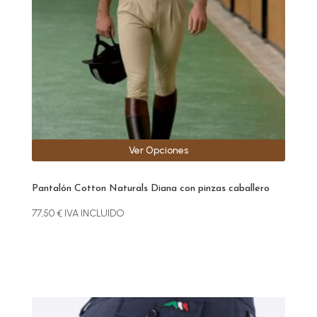
se
pueden
elegir
en
la
página
de
producto
Ver Opciones
Pantalón Cotton Naturals Diana con pinzas caballero
77,50
€
IVA INCLUIDO
Este