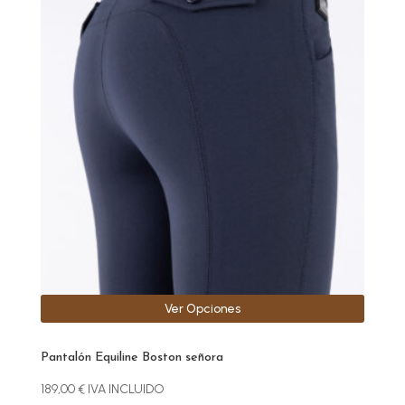
producto
tiene
múltiples
variantes.
Las
opciones
se
pueden
elegir
en
la
página
de
producto
Ver Opciones
Pantalón Equiline Boston señora
189,00
€
IVA INCLUIDO