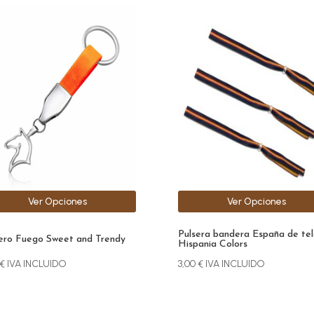
Este
ucto
producto
e
tiene
iples
múltiples
antes.
variantes.
Las
ones
opciones
se
den
pueden
r
elegir
en
la
Ver Opciones
Ver Opciones
na
página
de
Pulsera bandera España de tel
ucto
producto
ero Fuego Sweet and Trendy
Hispania Colors
€
IVA INCLUIDO
3,00
€
IVA INCLUIDO