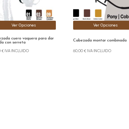
den
pueden
r
elegir
en
la
Ver Opciones
Ver Opciones
na
página
de
zada cuero vaquera para dar
ucto
producto
Cabezada montar combinada
da con serreta
0
€
IVA INCLUIDO
60,00
€
IVA INCLUIDO