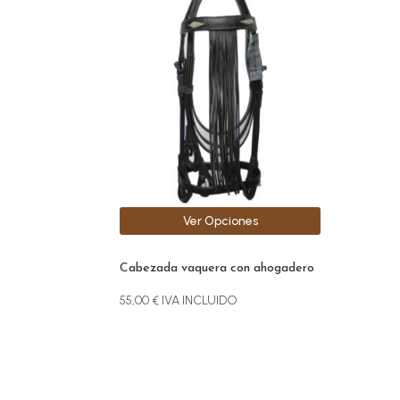
producto
tiene
múltiples
variantes.
Las
opciones
se
pueden
elegir
en
la
Ver Opciones
página
de
producto
Cabezada vaquera con ahogadero
55,00
€
IVA INCLUIDO