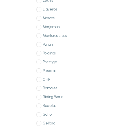
Lexhis
Llaveros
Marcas
Marjoman
Monturas cross
Pariani
Polainas
Prestige
Pulseras
QHP
Ramales
Riding World
Rodelas
Salto
Señora