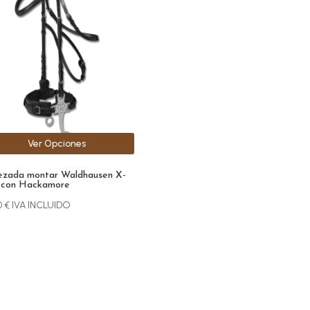
iples
antes.
ones
den
r
Ver Opciones
na
zada montar Waldhausen X-
ucto
 con Hackamore
0
€
IVA INCLUIDO