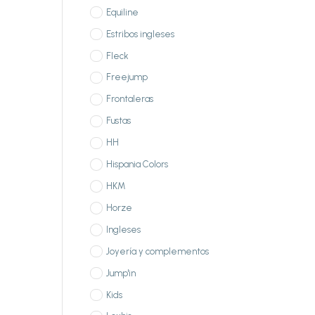
Equiline
Estribos ingleses
Fleck
Freejump
Frontaleras
Fustas
HH
Hispania Colors
HKM
Horze
Ingleses
Joyería y complementos
Jump'in
Kids