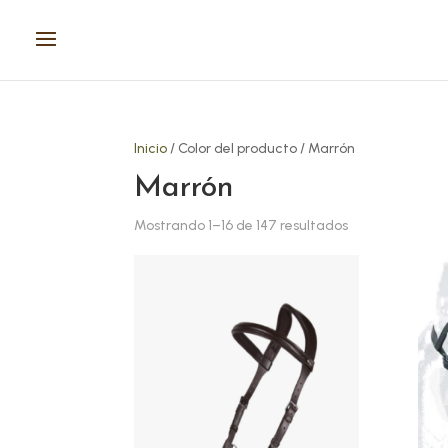
Inicio
/ Color del producto / Marrón
Marrón
Mostrando 1–16 de 147 resultados
Este
Este
producto
prod
tiene
tien
múltiples
múlt
variantes.
vari
Las
Las
opciones
opci
se
se