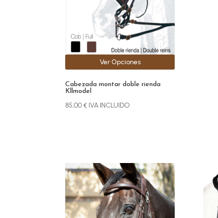
se
pueden
elegir
en
la
Ver Opciones
página
de
Cabezada montar doble rienda
producto
Kllmodel
85,00
€
IVA INCLUIDO
Este
Este
producto
prod
tiene
tien
múltiples
múlt
variantes.
vari