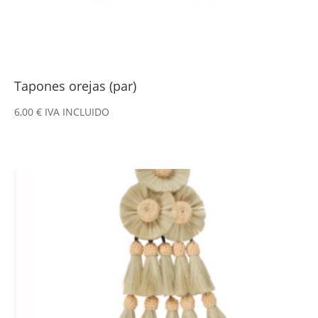
Tapones orejas (par)
6,00
€
IVA INCLUIDO
Este
producto
tiene
múltiples
variantes.
Las
opciones
se