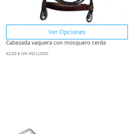
página
de
producto
Ver Opciones
Cabezada vaquera con mosquero cerda
62,00
€
IVA INCLUIDO