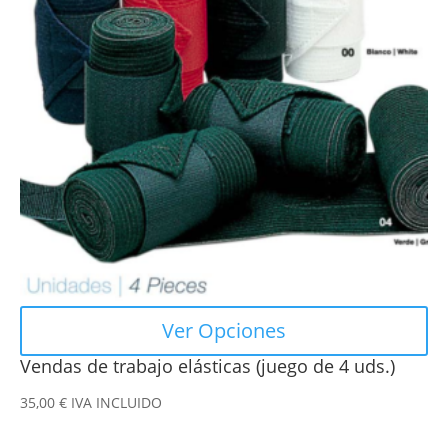
variantes.
Las
opciones
se
pueden
elegir
en
la
página
de
producto
Ver Opciones
Vendas de trabajo elásticas (juego de 4 uds.)
35,00
€
IVA INCLUIDO