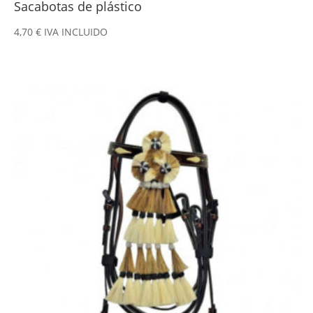
Sacabotas de plástico
4,70
€
IVA INCLUIDO
Este
producto
tiene
múltiples
variantes.
Las
opciones
se
pueden
elegir
en
la