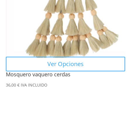
pueden
elegir
en
la
página
de
producto
Ver Opciones
Mosquero vaquero cerdas
36,00
€
IVA INCLUIDO