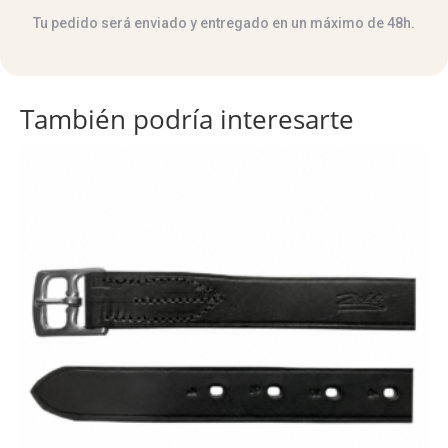
Tu pedido será enviado y entregado en un máximo de 48h.
También podría interesarte
Este
producto
tiene
múltiples
variantes.
Las
opciones
se
pueden
elegir
en
la