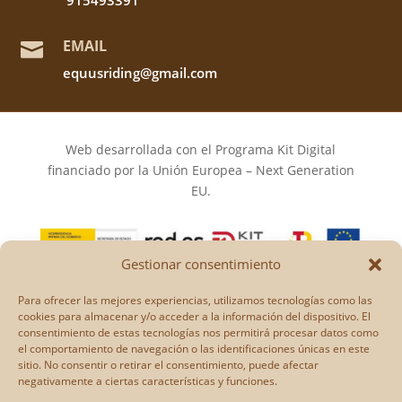
EMAIL

equusriding@gmail.com
Web desarrollada con el Programa Kit Digital
financiado por la Unión Europea – Next Generation
EU.
Gestionar consentimiento
Los puntos de vista y las opiniones expresadas en la
Para ofrecer las mejores experiencias, utilizamos tecnologías como las
web son únicamente los del autor o autores y no
cookies para almacenar y/o acceder a la información del dispositivo. El
reflejan necesariamente los de la Unión Europea o la
consentimiento de estas tecnologías nos permitirá procesar datos como
el comportamiento de navegación o las identificaciones únicas en este
Comisión Europea.
sitio. No consentir o retirar el consentimiento, puede afectar
Ni la Unión Europea ni la Comisión Europea pueden
negativamente a ciertas características y funciones.
ser consideradas responsables de las mismas.