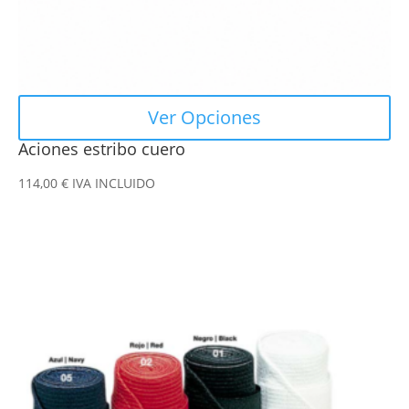
página
de
producto
Ver Opciones
Aciones estribo cuero
114,00
€
IVA INCLUIDO
Este
producto
tiene
múltiples