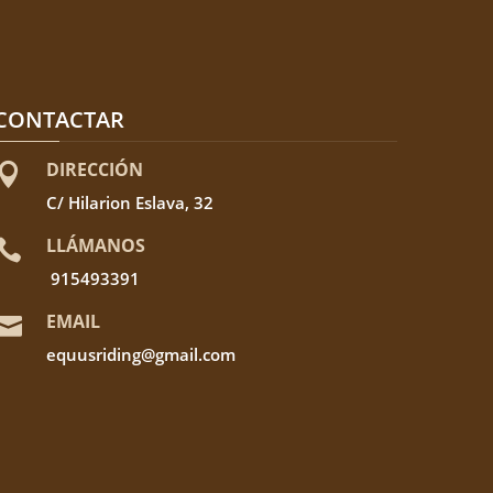
CONTACTAR
DIRECCIÓN

C/ Hilarion Eslava, 32
LLÁMANOS

915493391
EMAIL

equusriding@gmail.com