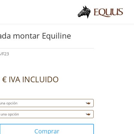
da montar Equiline
/F23
0
€
IVA INCLUIDO
Comprar