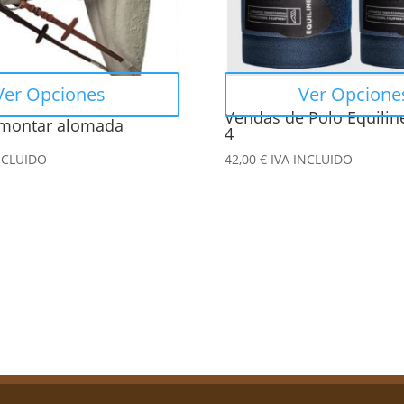
se
pueden
elegir
en
Ver Opciones
Ver Opcione
la
Vendas de Polo Equilin
montar alomada
página
4
de
NCLUIDO
42,00
€
IVA INCLUIDO
producto