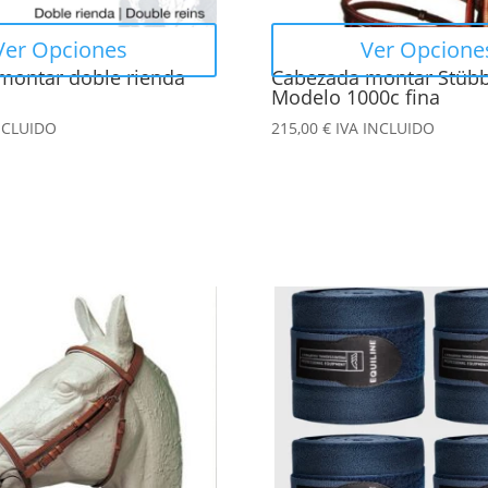
elegir
en
Ver Opciones
Ver Opcione
la
montar doble rienda
Cabezada montar Stüb
página
Modelo 1000c fina
de
NCLUIDO
215,00
€
IVA INCLUIDO
producto
Este
producto
tiene
múltiples
variantes.
Las
opciones