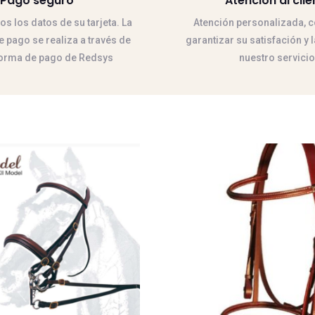
Pago seguro
Atención al clie
 los datos de su tarjeta. La
Atención personalizada, co
 pago se realiza a través de
garantizar su satisfación y 
forma de pago de Redsys
nuestro servicio
Este
producto
tiene
múltiples
variantes.
Las
opciones
se
pueden