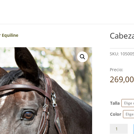
Cabeza
 Equiline
SKU:
105005
Precio:
269,0
Talla
Color
Cabezada
montar