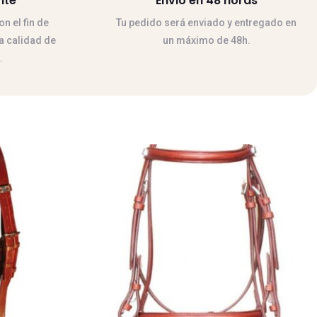
nte
Envio en 48 horas
n el fin de
Tu pedido será enviado y entregado en
la calidad de
un máximo de 48h.
.
Este
producto
tiene
múltiples
variantes.
Las
opciones
se
pueden