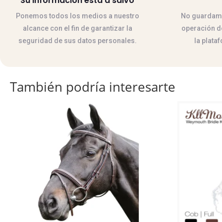
Su información esta a salvo
Ponemos todos los medios a nuestro
No guardamos
alcance con el fin de garantizar la
operación de
seguridad de sus datos personales.
la plata
También podría interesarte
Este
Este
producto
producto
tiene
tiene
múltiples
múltiples
variantes.
variantes.
Las
Las
opciones
opciones
se
se
pueden
pueden