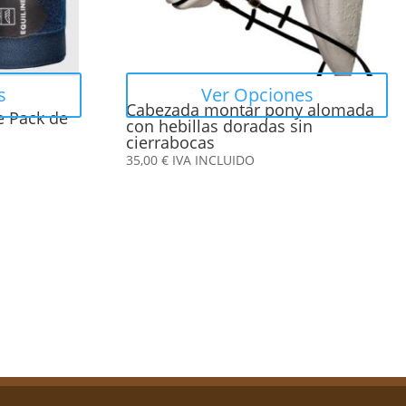
se
pueden
elegir
en
s
Ver Opciones
la
Cabezada montar pony alomada
e Pack de
con hebillas doradas sin
página
cierrabocas
de
35,00
€
IVA INCLUIDO
producto