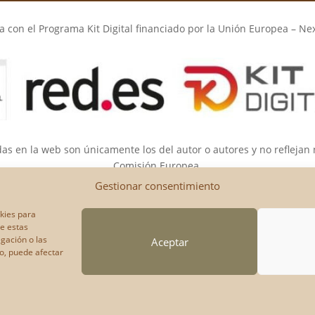
 con el Programa Kit Digital financiado por la Unión Europea – Ne
das en la web son únicamente los del autor o autores y no reflejan
Comisión Europea.
opea ni la Comisión Europea pueden ser consideradas responsable
Gestionar consentimiento
okies para
de estas
gación o las
Aceptar
to, puede afectar