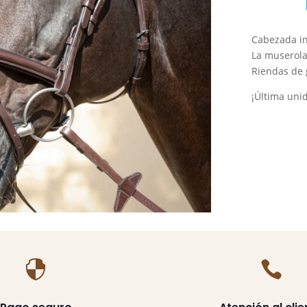
Equiline
cantidad
Cabezada in
La muserola
Riendas de 
¡Última uni

