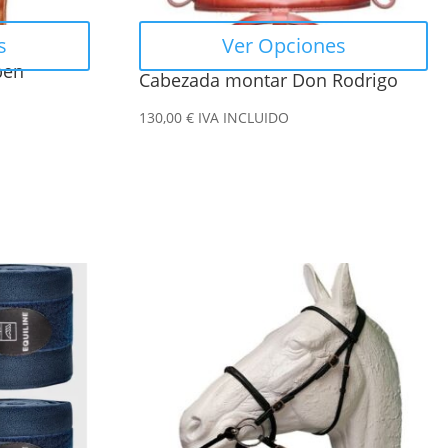
elegir
en
s
Ver Opciones
la
ben
Cabezada montar Don Rodrigo
página
de
130,00
€
IVA INCLUIDO
producto
Este
producto
tiene
múltiples
variantes.
Las
opciones