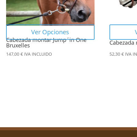
se
se
pueden
pueden
elegir
elegir
en
en
Ver Opciones
la
la
Cabezada montar Jump´in One
Cabezada 
página
página
Bruxelles
de
de
147,00
€
IVA INCLUIDO
52,30
€
IVA I
producto
producto