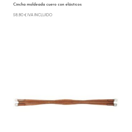
Cincha moldeada cuero con elásticos
58,80
€
IVA INCLUIDO
Este
producto
tiene
múltiples
variantes.
Las
opciones
se
pueden
elegir
en
la