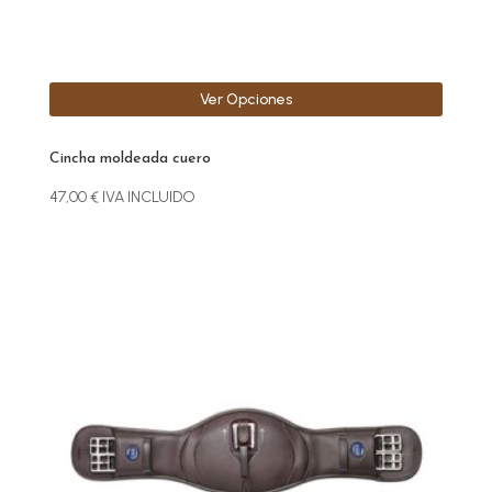
página
de
producto
Ver Opciones
Cincha moldeada cuero
47,00
€
IVA INCLUIDO
Este
producto
tiene
múltiples
variantes.
Las
opciones