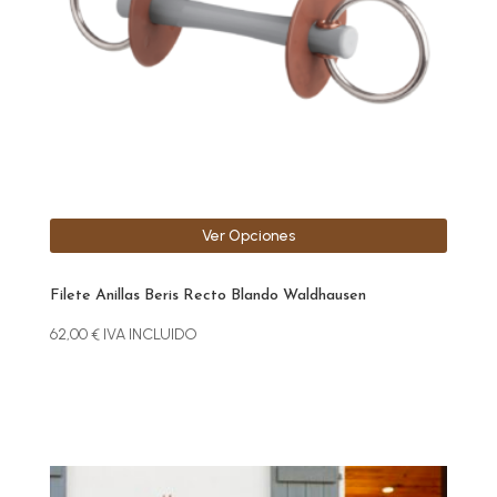
se
pueden
elegir
en
la
página
de
producto
Ver Opciones
Filete Anillas Beris Recto Blando Waldhausen
62,00
€
IVA INCLUIDO
Este