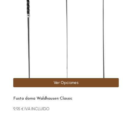
variantes.
Las
opciones
se
pueden
elegir
en
la
página
de
producto
Ver Opciones
Fusta doma Waldhausen Classic
9,95
€
IVA INCLUIDO