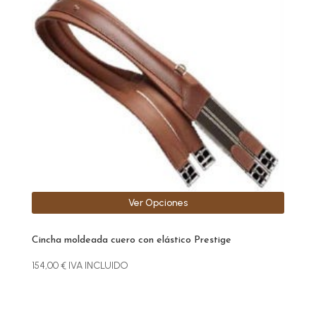
producto
tiene
múltiples
variantes.
Las
opciones
se
pueden
elegir
en
la
página
Ver Opciones
de
producto
Cincha moldeada cuero con elástico Prestige
154,00
€
IVA INCLUIDO