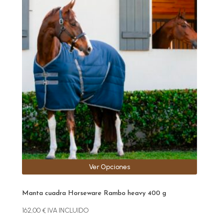
producto
tiene
múltiples
variantes.
Las
opciones
se
pueden
elegir
en
la
página
de
producto
Ver Opciones
Manta cuadra Horseware Rambo heavy 400 g
162,00
€
IVA INCLUIDO