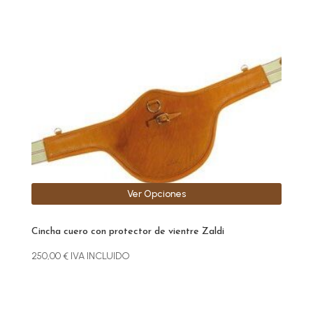
Este
producto
tiene
múltiples
variantes.
Las
opciones
se
pueden
elegir
Ver Opciones
en
la
Cincha cuero con protector de vientre Zaldi
página
de
250,00
€
IVA INCLUIDO
producto