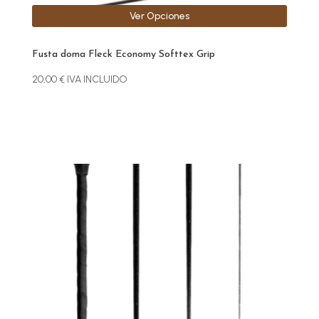
Ver Opciones
Fusta doma Fleck Economy Softtex Grip
20,00
€
IVA INCLUIDO
Este
producto
tiene
múltiples
variantes.
Las
opciones
se
pueden
elegir