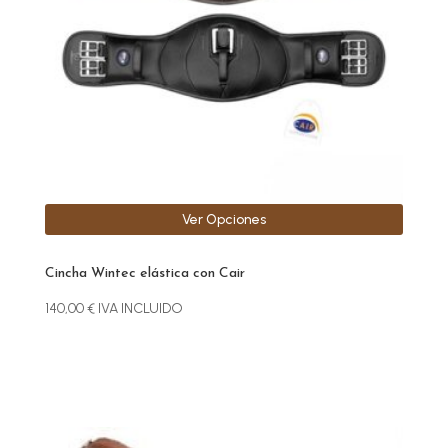
se
pueden
elegir
en
la
página
de
producto
Ver Opciones
Cincha Wintec elástica con Cair
140,00
€
IVA INCLUIDO
Este