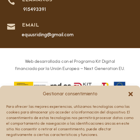

915493391

EMAIL
equusriding@gmail.com
Web desarrollada con el Programa Kit Digital
financiado por la Unión Europea – Next Generation EU.
Gestionar consentimiento
Los puntos de vista y las opiniones expresadas en la web
Para ofrecer las mejores experiencias, utilizamos tecnologías como las
son únicamente los del autor o autores y no reflejan
cookies para almacenar y/o acceder a la información del dispositivo. El
necesariamente los de la Unión Europea o la Comisión
consentimiento de estas tecnologías nos permitirá procesar datos como
el comportamiento de navegación o las identificaciones únicas en este
Europea.
sitio. No consentir o retirar el consentimiento, puede afectar
Ni la Unión Europea ni la Comisión Europea pueden ser
negativamente a ciertas características y funciones.
consideradas responsables de las mismas.