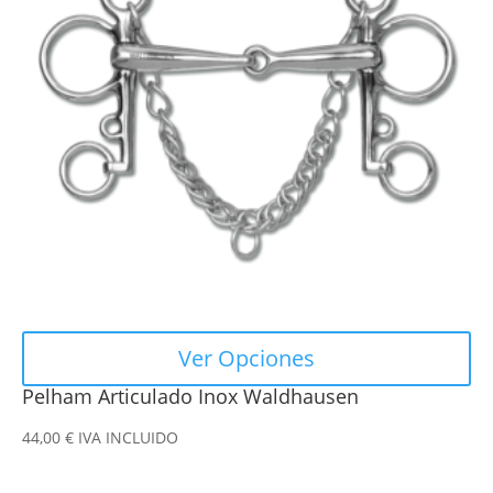
variantes.
Las
opciones
se
pueden
elegir
en
la
página
de
producto
Ver Opciones
Pelham Articulado Inox Waldhausen
44,00
€
IVA INCLUIDO