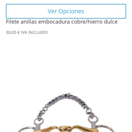
Ver Opciones
Filete anillas embocadura cobre/hierro dulce
30,00
€
IVA INCLUIDO
Este
producto
tiene
múltiples
variantes.
Las
opciones