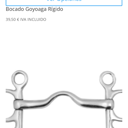
Bocado Goyoaga Rígido
39,50
€
IVA INCLUIDO
Este
producto
tiene
múltiples
variantes.
Las
opciones
se
pueden