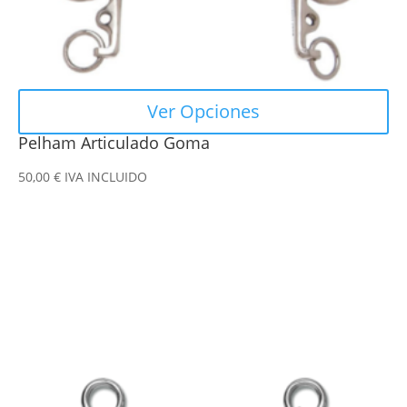
página
de
producto
Ver Opciones
Pelham Articulado Goma
50,00
€
IVA INCLUIDO
Este
producto
tiene
múltiples