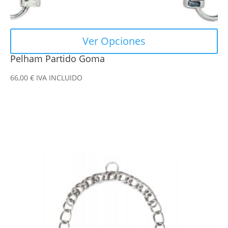
de
producto
Ver Opciones
Pelham Partido Goma
66,00
€
IVA INCLUIDO
Este
producto
tiene
múltiples
variantes.
Las