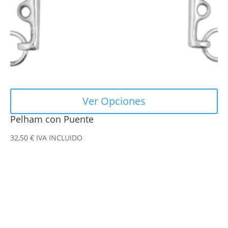
elegir
en
la
página
de
producto
Ver Opciones
Pelham con Puente
32,50
€
IVA INCLUIDO