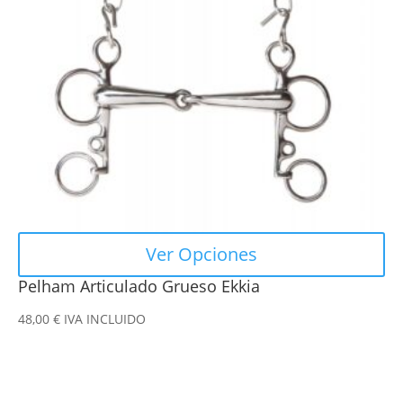
opciones
se
pueden
elegir
en
la
página
de
producto
Ver Opciones
Pelham Articulado Grueso Ekkia
48,00
€
IVA INCLUIDO