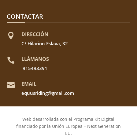
CONTACTAR
DIRECCIÓN

C/ Hilarion Eslava, 32
LLÁMANOS

915493391
EMAIL

equusriding@gmail.com
Web desarrollada con el Programa Kit Digital
financiado por la Unión Europea – Next Generation
EU.