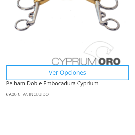
se
pueden
elegir
en
la
página
de
producto
Ver Opciones
Pelham Doble Embocadura Cyprium
69,00
€
IVA INCLUIDO