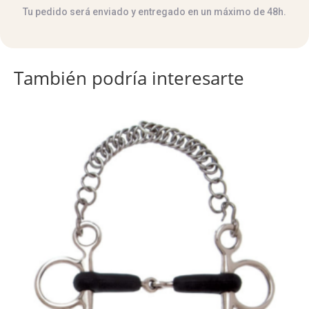
Tu pedido será enviado y entregado en un máximo de 48h.
También podría interesarte
Este
producto
tiene
múltiples
variantes.
Las
opciones
se
pueden
elegir
en
la