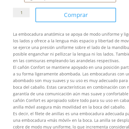
Filete
Comprar
Anillas
Beris
Recto
La embocadura anatómica se apoya de modo uniforme y lig
Blando
los lados y ofrece a la lengua más espacio y libertad de mov
Waldhausen
se ejerce una presión uniforme sobre el lado de la mandíbul
cantidad
posible enganchar ni pellizcar la lengua ni los lados. Tambi
en las comisuras empleando las arandelas respectivas.
El cañón Confort se mantiene apoyado en una posición part
a su forma ligeramente abombada. Las embocaduras con u
abombado son muy suaves y su uso es muy adecuado para t
boca del caballo. Estas características en combinación con n
garantía de una comunicación aún mas suave y confortable en
cañón Confort es apropiado sobre todo para su uso en cabal
anilla móvil asegura más movilidad en la boca del caballo.
Es decir, el filete de anillas es una embocadura adecuada p
una embocadura «más móvil» en la boca. La anilla se despla
cobre de modo muy uniforme, lo que incrementa considera