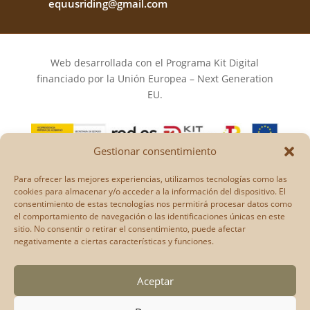
equusriding@gmail.com
Web desarrollada con el Programa Kit Digital
financiado por la Unión Europea – Next Generation
EU.
Gestionar consentimiento
Los puntos de vista y las opiniones expresadas en la
Para ofrecer las mejores experiencias, utilizamos tecnologías como las
web son únicamente los del autor o autores y no
cookies para almacenar y/o acceder a la información del dispositivo. El
reflejan necesariamente los de la Unión Europea o la
consentimiento de estas tecnologías nos permitirá procesar datos como
el comportamiento de navegación o las identificaciones únicas en este
Comisión Europea.
sitio. No consentir o retirar el consentimiento, puede afectar
Ni la Unión Europea ni la Comisión Europea pueden
negativamente a ciertas características y funciones.
ser consideradas responsables de las mismas.
Aceptar