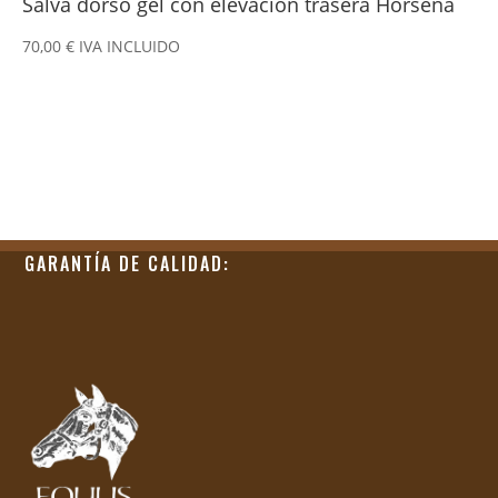
Salva dorso gel con elevación trasera Horsena
70,00
€
IVA INCLUIDO
GARANTÍA DE CALIDAD: