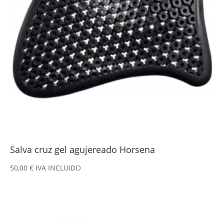
Salva cruz gel agujereado Horsena
50,00
€
IVA INCLUIDO
Este