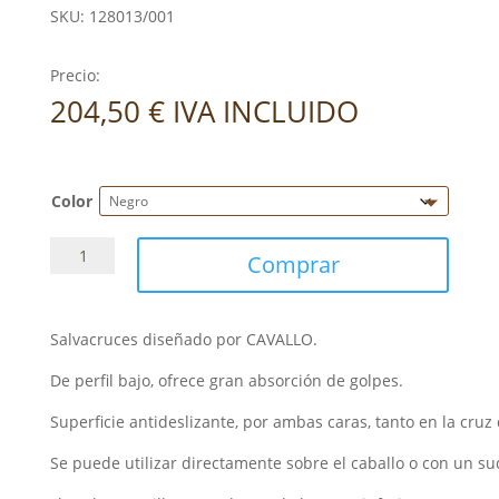
SKU:
128013/001
Precio:
204,50
€
IVA INCLUIDO
Color
Salva
Comprar
Dorso
Gel
Borrego
Salvacruces diseñado por CAVALLO.
Natural
cantidad
De perfil bajo, ofrece gran absorción de golpes.
Superficie antideslizante, por ambas caras, tanto en la cruz 
Se puede utilizar directamente sobre el caballo o con un su