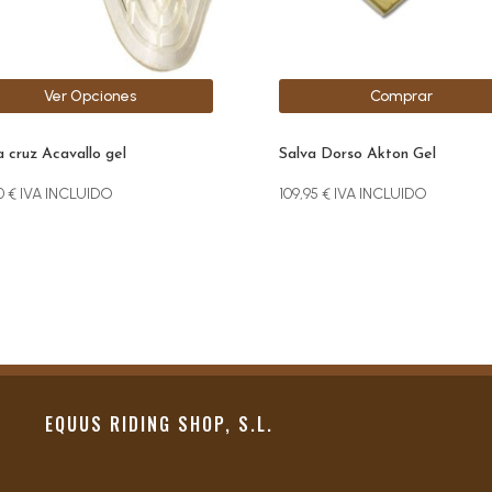
den
r
Ver Opciones
Comprar
na
ucto
a cruz Acavallo gel
Salva Dorso Akton Gel
0
€
IVA INCLUIDO
109,95
€
IVA INCLUIDO
EQUUS RIDING SHOP, S.L.