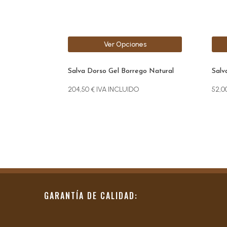
pueden
pue
elegir
elegi
en
en
la
la
Ver Opciones
página
pági
de
de
producto
prod
Salva Dorso Gel Borrego Natural
Salv
204,50
€
IVA INCLUIDO
52,0
GARANTÍA DE CALIDAD: