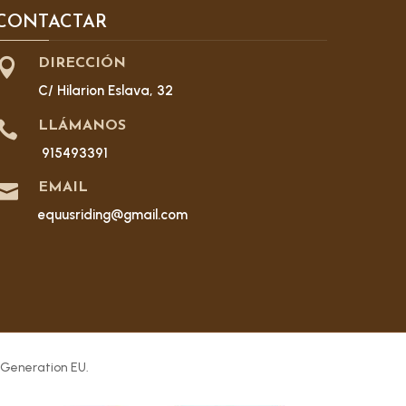
CONTACTAR

DIRECCIÓN
C/ Hilarion Eslava, 32

LLÁMANOS
915493391

EMAIL
equusriding@gmail.com
 Generation EU.