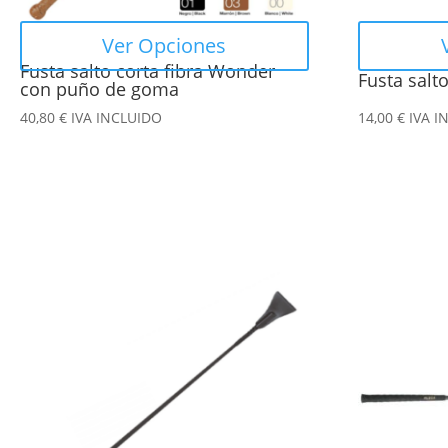
elegir
elegir
en
en
Ver Opciones
la
la
Fusta salto corta fibra Wonder
Fusta sal
página
página
con puño de goma
de
de
40,80
€
IVA INCLUIDO
14,00
€
IVA I
producto
producto
Este
Este
producto
producto
tiene
tiene
múltiples
múltiples
variantes.
variantes.
Las
Las
opciones
opciones