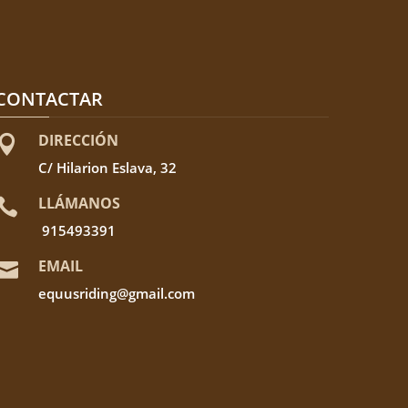
CONTACTAR
DIRECCIÓN

C/ Hilarion Eslava, 32
LLÁMANOS

915493391
EMAIL

equusriding@gmail.com