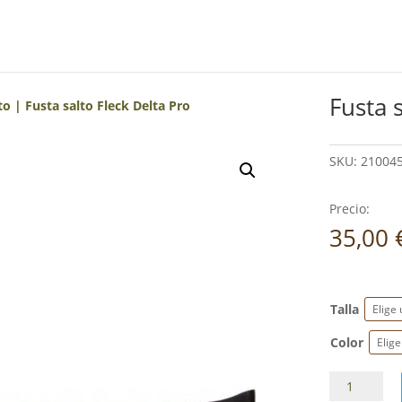
Fusta 
to
| Fusta salto Fleck Delta Pro
SKU:
210045
Precio:
35,00
Talla
Color
Fusta
salto