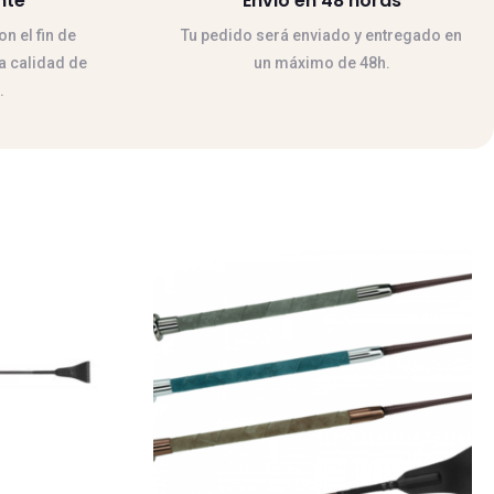
nte
Envio en 48 horas
n el fin de
Tu pedido será enviado y entregado en
la calidad de
un máximo de 48h.
.
Este
producto
tiene
múltiples
variantes.
Las
opciones
se
pueden