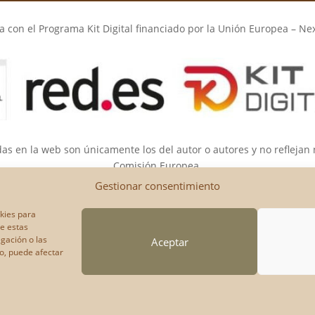
 con el Programa Kit Digital financiado por la Unión Europea – Ne
das en la web son únicamente los del autor o autores y no reflejan
Comisión Europea.
opea ni la Comisión Europea pueden ser consideradas responsable
Gestionar consentimiento
okies para
de estas
gación o las
Aceptar
to, puede afectar