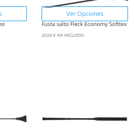
elegir
en
s
Ver Opciones
la
no
Fusta salto Fleck Economy Softtex
página
de
20,00
€
IVA INCLUIDO
producto
Este
producto
tiene
múltiples
variantes.
Las
opciones