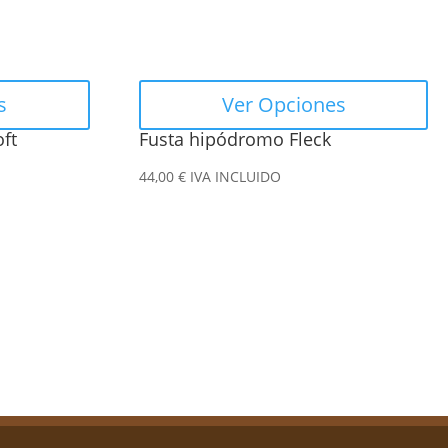
se
pueden
elegir
en
s
Ver Opciones
la
oft
Fusta hipódromo Fleck
página
de
44,00
€
IVA INCLUIDO
producto