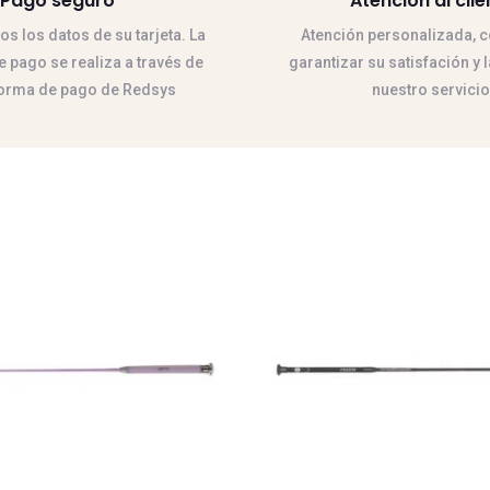
Pago seguro
Atención al clie
 los datos de su tarjeta. La
Atención personalizada, co
 pago se realiza a través de
garantizar su satisfación y 
forma de pago de Redsys
nuestro servicio
Este
producto
tiene
múltiples
variantes.
Las
opciones
se
pueden