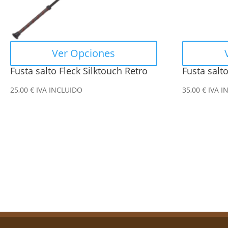
se
se
pueden
pueden
elegir
elegir
en
en
Ver Opciones
la
la
Fusta salto Fleck Silktouch Retro
Fusta salt
página
página
de
de
25,00
€
IVA INCLUIDO
35,00
€
IVA I
producto
producto