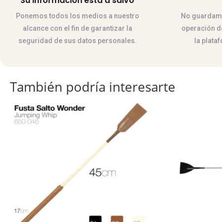
Su información esta a salvo
Ponemos todos los medios a nuestro
No guardamos
alcance con el fin de garantizar la
operación de
seguridad de sus datos personales.
la plata
También podría interesarte
Este
Este
producto
producto
tiene
tiene
múltiples
múltiples
variantes.
variantes.
Las
Las
opciones
opciones
se
se
pueden
pueden