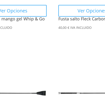
elegir
en
Ver Opciones
Ver Opcione
la
to mango gel Whip & Go
Fusta salto Fleck Carbo
página
de
NCLUIDO
40,00
€
IVA INCLUIDO
producto
Este
producto
tiene
múltiples
variantes.
Las
opciones