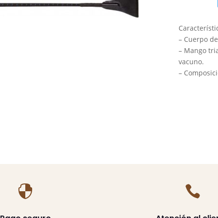
Fleck
Delta
Característi
Pro
– Cuerpo de 
cantidad
– Mango tri
vacuno.
– Composició

