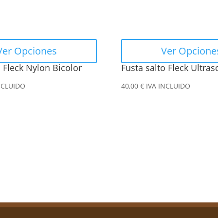
se
pueden
elegir
en
Ver Opciones
Ver Opcione
la
o Fleck Nylon Bicolor
Fusta salto Fleck Ultras
página
de
NCLUIDO
40,00
€
IVA INCLUIDO
producto