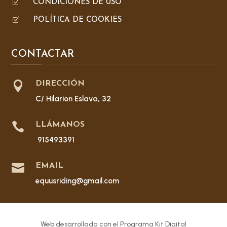
Z
CONDICIONES DE USO
Z
POLÍTICA DE COOKIES
CONTACTAR

DIRECCIÓN
C/ Hilarion Eslava, 32

LLÁMANOS
915493391

EMAIL
equusriding@gmail.com
Web desarrollada con el Programa Kit Digital