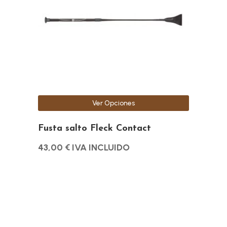
variantes.
Las
opciones
se
pueden
elegir
en
la
Ver Opciones
página
de
Fusta salto Fleck Contact
producto
43,00
€
IVA INCLUIDO
Este
producto