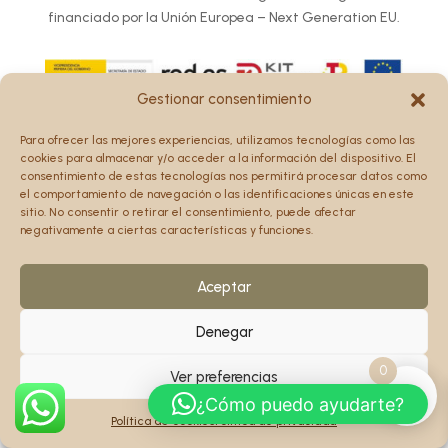
financiado por la Unión Europea – Next Generation EU.
Gestionar consentimiento
Los puntos de vista y las opiniones expresadas en la web
Para ofrecer las mejores experiencias, utilizamos tecnologías como las
son únicamente los del autor o autores y no reflejan
cookies para almacenar y/o acceder a la información del dispositivo. El
necesariamente los de la Unión Europea o la Comisión
consentimiento de estas tecnologías nos permitirá procesar datos como
el comportamiento de navegación o las identificaciones únicas en este
Europea.
sitio. No consentir o retirar el consentimiento, puede afectar
Ni la Unión Europea ni la Comisión Europea pueden ser
negativamente a ciertas características y funciones.
consideradas responsables de las mismas.
Aceptar
Denegar
0
Ver preferencias
¿Cómo puedo ayudarte?
Política de cookies
Política de privacidad