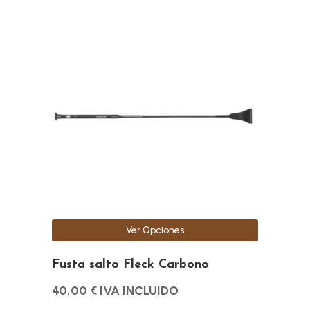
Este
producto
tiene
múltiples
variantes.
Las
opciones
se
pueden
elegir
en
la
Ver Opciones
página
de
Fusta salto Fleck Carbono
producto
40,00
€
IVA INCLUIDO