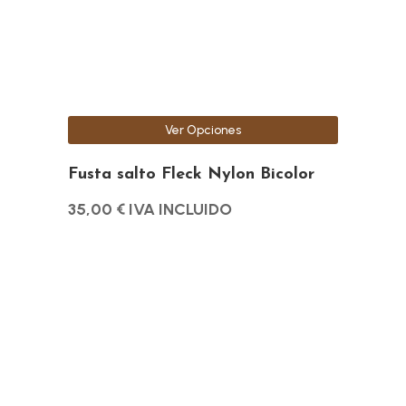
se
pueden
elegir
en
la
Ver Opciones
página
de
Fusta salto Fleck Nylon Bicolor
producto
35,00
€
IVA INCLUIDO
Este
producto
tiene
múltiples