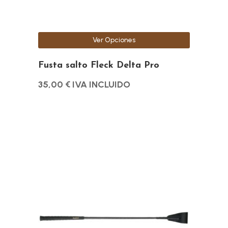
elegir
en
la
Ver Opciones
página
de
Fusta salto Fleck Delta Pro
producto
35,00
€
IVA INCLUIDO
Este
producto
tiene
múltiples
variantes.
Las
opciones