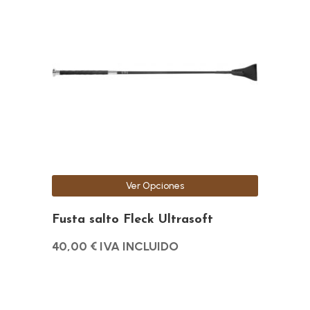
tiene
múltiples
variantes.
Las
opciones
se
pueden
elegir
en
la
Ver Opciones
página
de
Fusta salto Fleck Ultrasoft
producto
40,00
€
IVA INCLUIDO