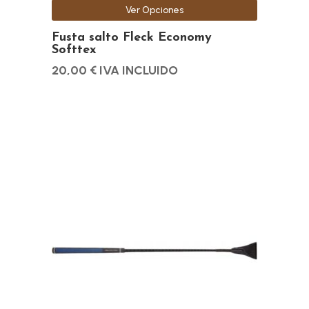
Ver Opciones
página
de
Fusta salto Fleck Economy
Softtex
producto
20,00
€
IVA INCLUIDO
Este
producto
tiene
múltiples
variantes.
Las
opciones
se
pueden