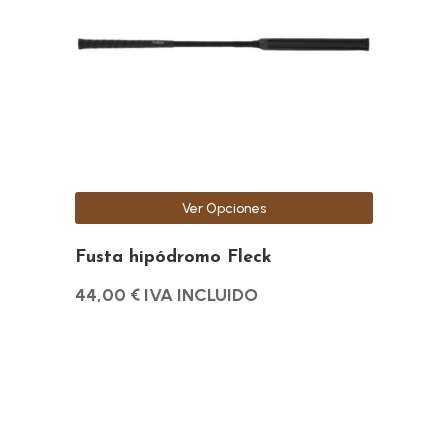
variantes.
Las
opciones
se
pueden
elegir
en
la
Ver Opciones
página
de
Fusta hipódromo Fleck
producto
44,00
€
IVA INCLUIDO
Este
producto