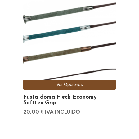
tiene
múltiples
variantes.
Las
opciones
se
pueden
elegir
en
la
Ver Opciones
página
de
Fusta doma Fleck Economy
Softtex Grip
producto
20,00
€
IVA INCLUIDO