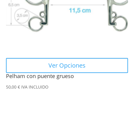
pueden
elegir
en
la
página
de
producto
Ver Opciones
Pelham con puente grueso
50,00
€
IVA INCLUIDO