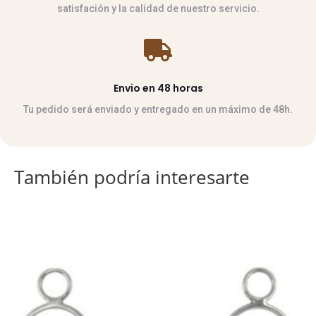
satisfación y la calidad de nuestro servicio.

Envio en 48 horas
Tu pedido será enviado y entregado en un máximo de 48h.
También podría interesarte
Este
producto
tiene
múltiples
variantes.
Las
opciones