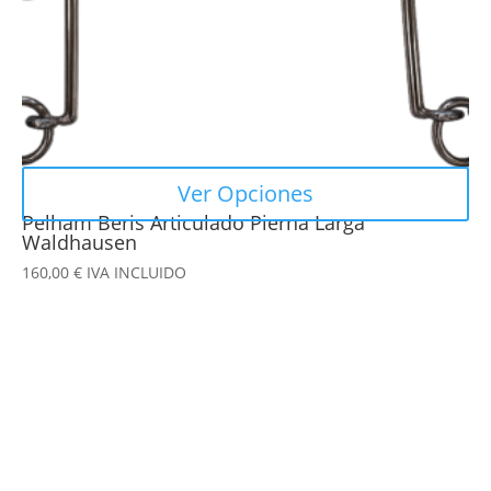
en
la
página
de
producto
Ver Opciones
Pelham Beris Articulado Pierna Larga
Waldhausen
160,00
€
IVA INCLUIDO
Este
producto