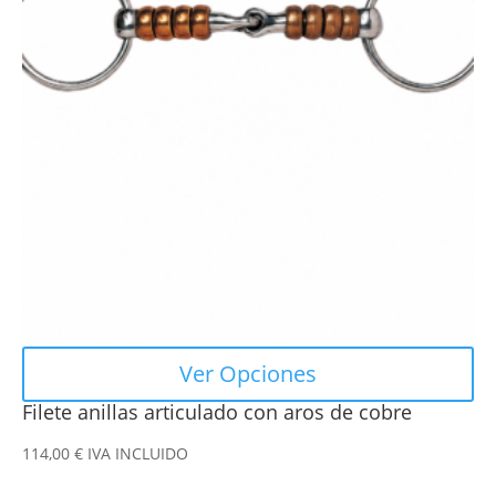
variantes.
Las
opciones
se
pueden
elegir
en
la
página
de
producto
Ver Opciones
Filete anillas articulado con aros de cobre
114,00
€
IVA INCLUIDO