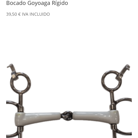
Bocado Goyoaga Rígido
39,50
€
IVA INCLUIDO
Este
producto
tiene
múltiples
variantes.
Las
opciones
se
pueden
elegir