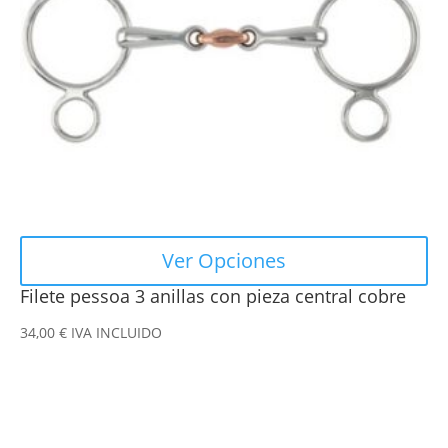
se
pueden
elegir
en
la
página
de
producto
Ver Opciones
Filete pessoa 3 anillas con pieza central cobre
34,00
€
IVA INCLUIDO