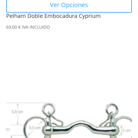
Ver Opciones
Pelham Doble Embocadura Cyprium
69,00
€
IVA INCLUIDO
Este
producto
tiene
múltiples
variantes.
Las
opciones
se