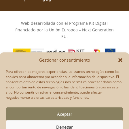
Web desarrollada con el Programa Kit Digital
financiado por la Unión Europea – Next Generation
EU.
Gestionar consentimiento
Los puntos de vista y las opiniones expresadas en la
Para ofrecer las mejores experiencias, utilizamos tecnologías como las
web son únicamente los del autor o autores y no
cookies para almacenar y/o acceder a la información del dispositivo. El
reflejan necesariamente los de la Unión Europea o la
consentimiento de estas tecnologías nos permitirá procesar datos como
el comportamiento de navegación o las identificaciones únicas en este
Comisión Europea.
sitio. No consentir o retirar el consentimiento, puede afectar
Ni la Unión Europea ni la Comisión Europea pueden
negativamente a ciertas características y funciones.
ser consideradas responsables de las mismas.
Aceptar
Denegar