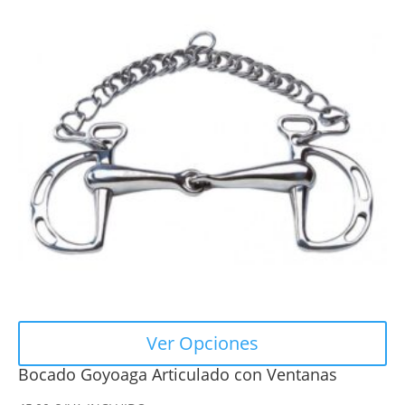
tiene
múltiples
variantes.
Las
opciones
se
pueden
elegir
en
la
página
de
producto
Ver Opciones
Bocado Goyoaga Articulado con Ventanas