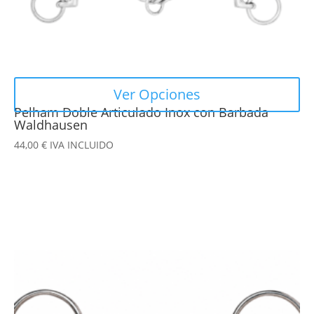
la
página
de
producto
Ver Opciones
Pelham Doble Articulado Inox con Barbada
Waldhausen
44,00
€
IVA INCLUIDO
Este
producto
tiene
múltiples