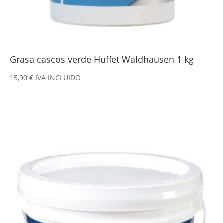
Grasa cascos verde Huffet Waldhausen 1 kg
15,90
€
IVA INCLUIDO
Este
producto
tiene
múltiples
variantes.
Las
opciones
se