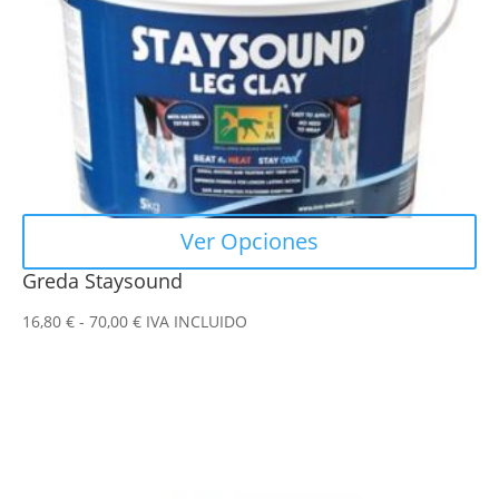
pueden
elegir
en
la
página
de
producto
Ver Opciones
Greda Staysound
Rango
16,80
€
-
70,00
€
IVA INCLUIDO
de
precios:
desde
16,80 €
hasta
70,00 €