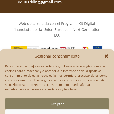
equusriding@gmail.com
Web desarrollada con el Programa Kit Digital
financiado por la Unión Europea – Next Generation
EU.
Gestionar consentimiento
Los puntos de vista y las opiniones expresadas en la
Para ofrecer las mejores experiencias, utilizamos tecnologías como las
web son únicamente los del autor o autores y no
cookies para almacenar y/o acceder a la información del dispositivo. El
consentimiento de estas tecnologías nos permitirá procesar datos como
reflejan necesariamente los de la Unión Europea o la
el comportamiento de navegación o las identificaciones únicas en este
Comisión Europea.
sitio. No consentir o retirar el consentimiento, puede afectar
Ni la Unión Europea ni la Comisión Europea pueden
negativamente a ciertas características y funciones.
ser consideradas responsables de las mismas.
Aceptar