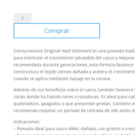
Cornucrescine
grasa
Comprar
cascos
Hoof
Ointment
Cornucrescine Original Hoof Ointment es una pomada tradic
250
para estimular el crecimiento saludable del casco y mejorar 
ml
recomendada durante generaciones, esta fórmula favorece 
cantidad
reestructura el tejido córneo dañado y acelera el crecimien
cuando se aplica mediante masaje en la corona.
Además de sus beneficios sobre el casco, también favorece 
zonas donde ha habido roces o rozaduras. Es ideal para cab
quebradizos, apagados o que presentan grietas. Contiene et
recomienda respetar un periodo de retirada de 24h antes de
Indicaciones:
– Pomada ideal para casco débil, dañado, con grietas o crec