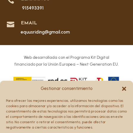

915493391

EMAIL
equusriding@gmail.com
Web desarrollada con el Programa Kit Digital
financiado por la Unión Europea – Next Generation EU.
Gestionar consentimiento
Los puntos de vista y las opiniones expresadas en la web
Para ofrecer las mejores experiencias, utilizamos tecnologías como las
son únicamente los del autor o autores y no reflejan
cookies para almacenar y/o acceder a la información del dispositivo. El
necesariamente los de la Unión Europea o la Comisión
consentimiento de estas tecnologías nos permitirá procesar datos como
el comportamiento de navegación o las identificaciones únicas en este
Europea.
sitio. No consentir o retirar el consentimiento, puede afectar
Ni la Unión Europea ni la Comisión Europea pueden ser
negativamente a ciertas características y funciones.
consideradas responsables de las mismas.