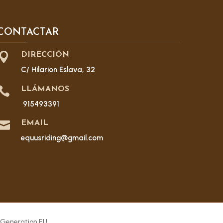
CONTACTAR

DIRECCIÓN
C/ Hilarion Eslava, 32

LLÁMANOS
915493391

EMAIL
equusriding@gmail.com
 Generation EU.