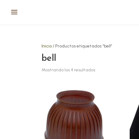
Inicio
/ Productos etiquetados “bell”
bell
Mostrando los 4 resultados
Este
Este
producto
prod
tiene
tien
múltiples
múlt
variantes.
vari
Las
Las
opciones
opci
se
se