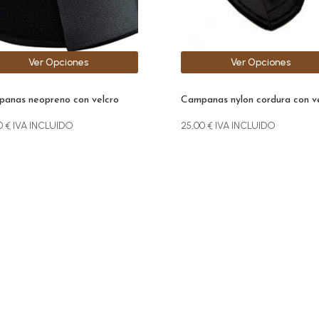
den
pueden
r
elegir
en
la
Ver Opciones
Ver Opciones
na
página
de
ucto
producto
anas neopreno con velcro
Campanas nylon cordura con v
0
€
IVA INCLUIDO
25,00
€
IVA INCLUIDO