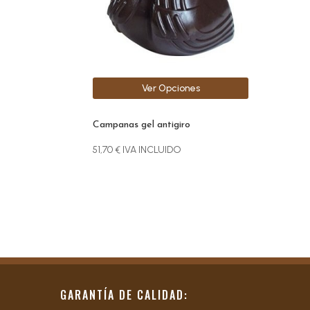
se
pueden
elegir
en
la
Ver Opciones
página
de
producto
Campanas gel antigiro
51,70
€
IVA INCLUIDO
GARANTÍA DE CALIDAD: