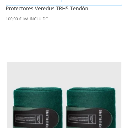
Protectores Veredus TRH5 Tendón
100,00
€
IVA INCLUIDO
Este
producto
tiene
múltiples
variantes.
Las
opciones
se
pueden