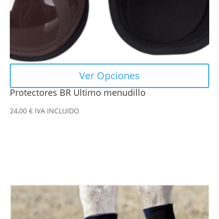
la
página
de
producto
Ver Opciones
Protectores BR Ultimo menudillo
24,00
€
IVA INCLUIDO
Este
producto
tiene