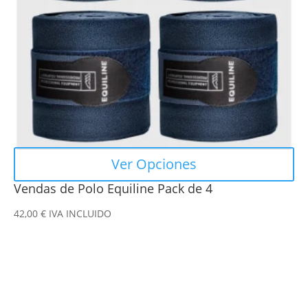
se
pueden
elegir
en
la
página
de
producto
Ver Opciones
Vendas de Polo Equiline Pack de 4
42,00
€
IVA INCLUIDO