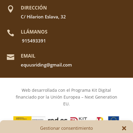
DIRECCIÓN

C/ Hilarion Eslava, 32
LLÁMANOS

915493391
EMAIL

equusriding@gmail.com
Web desarrollada con el Programa Kit Digital
financiado por la Unión Europea – Next Generation
EU.
Gestionar consentimiento