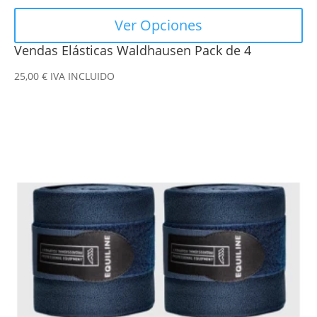
Ver Opciones
Vendas Elásticas Waldhausen Pack de 4
25,00
€
IVA INCLUIDO
Este
producto
tiene
múltiples
variantes.
Las
opciones