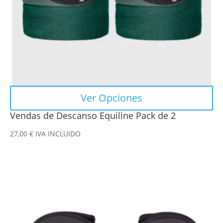
elegir
en
la
página
de
producto
Ver Opciones
Vendas de Descanso Equiline Pack de 2
27,00
€
IVA INCLUIDO
Este