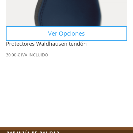
página
de
producto
Ver Opciones
Protectores Waldhausen tendón
30,00
€
IVA INCLUIDO