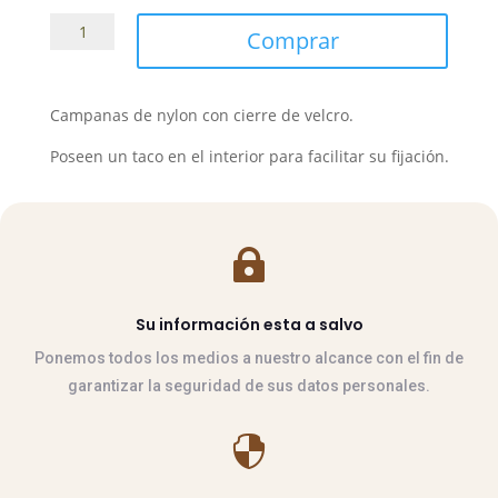
Campanas
Comprar
nylon
cordura
con
Campanas de nylon con cierre de velcro.
velcro
cantidad
Poseen un taco en el interior para facilitar su fijación.

Su información esta a salvo
Ponemos todos los medios a nuestro alcance con el fin de
garantizar la seguridad de sus datos personales.
