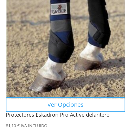
múltiples
variantes.
Las
opciones
se
pueden
elegir
en
la
página
de
producto
Ver Opciones
Protectores Eskadron Pro Active delantero
81,10
€
IVA INCLUIDO