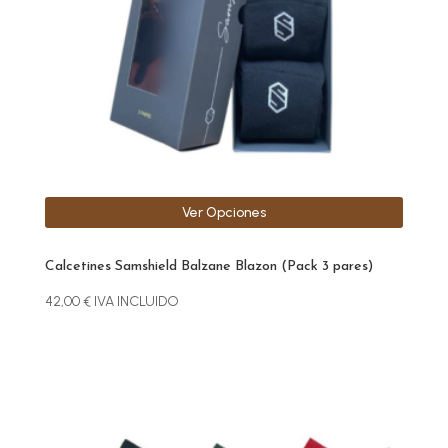
se
pueden
elegir
en
la
página
de
producto
Ver Opciones
Calcetines Samshield Balzane Blazon (Pack 3 pares)
42,00
€
IVA INCLUIDO
Este