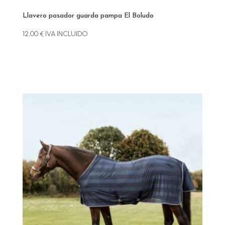
Llavero pasador guarda pampa El Boludo
12,00
€
IVA INCLUIDO
Este
producto
tiene
múltiples
variantes.
Las
opciones
se
pueden
elegir
en