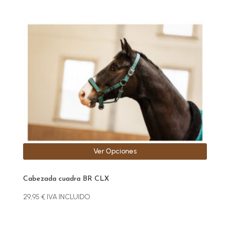
múltiples
variantes.
Las
opciones
se
pueden
elegir
en
la
página
de
producto
Ver Opciones
Cabezada cuadra BR CLX
29,95
€
IVA INCLUIDO