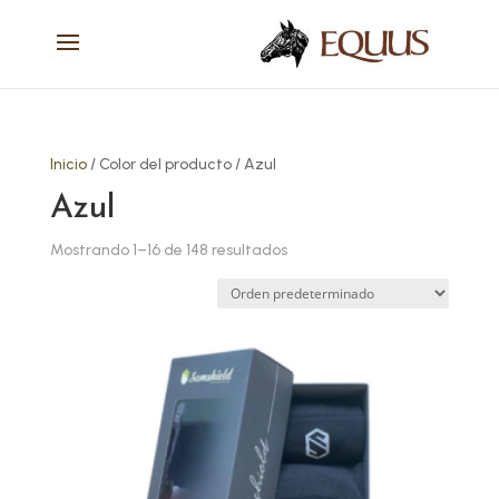
Inicio
/ Color del producto / Azul
Azul
Mostrando 1–16 de 148 resultados
Este
producto
tiene
múltiples
variantes.
Las
opciones