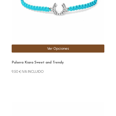
elegir
en
la
página
de
producto
Ver Opciones
Pulsera Kiara Sweet and Trendy
9,50
€
IVA INCLUIDO
Este
producto