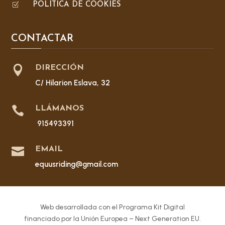
Z
POLÍTICA DE COOKIES
CONTACTAR

DIRECCIÓN
C/ Hilarion Eslava, 32

LLÁMANOS
915493391

EMAIL
equusriding@gmail.com
Web desarrollada con el Programa Kit Digital
financiado por la Unión Europea – Next Generation EU.