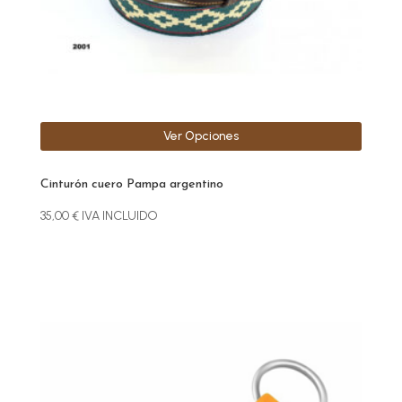
en
la
página
de
producto
Ver Opciones
Cinturón cuero Pampa argentino
35,00
€
IVA INCLUIDO
Este
producto
tiene
múltiples