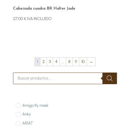
Cabezada cuadra BR Halter Jade
27,00
€
IVA INCLUIDO
1
2
3
4
…
8
9
10
→
Búsqueda
de
productos
Amigo fly mask
Anky
ARIAT