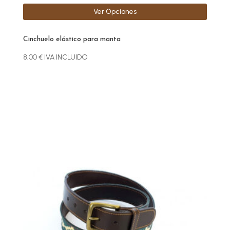
Ver Opciones
Cinchuelo elástico para manta
8,00
€
IVA INCLUIDO
Este
producto
tiene
múltiples
variantes.
Las
opciones
se
pueden
elegir