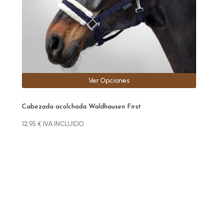
elegir
en
la
página
de
producto
Ver Opciones
Cabezada acolchada Waldhausen First
12,95
€
IVA INCLUIDO
Este
producto
tiene