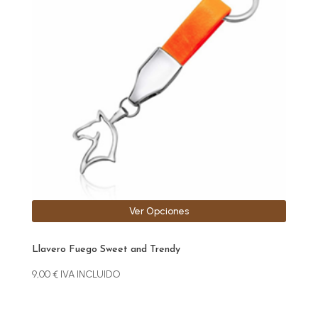
variantes.
Las
opciones
se
pueden
elegir
en
la
página
de
producto
Ver Opciones
Llavero Fuego Sweet and Trendy
9,00
€
IVA INCLUIDO