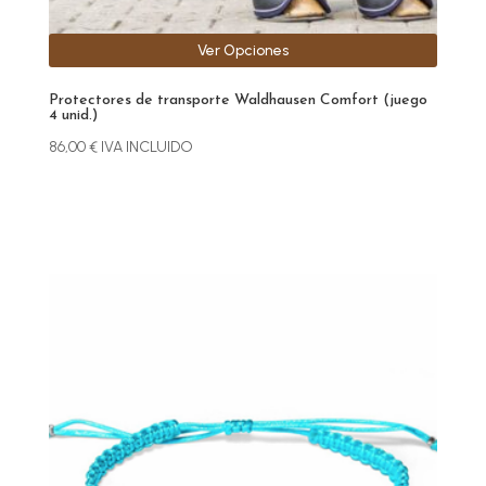
producto
Ver Opciones
Protectores de transporte Waldhausen Comfort (juego
4 unid.)
86,00
€
IVA INCLUIDO
Este
producto
tiene
múltiples
variantes.
Las
opciones
se
pueden