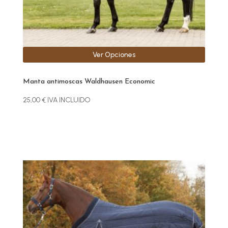
la
página
de
producto
Ver Opciones
Manta antimoscas Waldhausen Economic
25,00
€
IVA INCLUIDO
Este
producto
tiene
múltiples
variantes.
Las