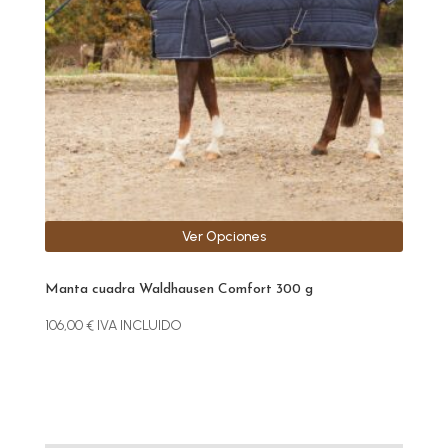
opciones
se
pueden
elegir
en
la
página
de
producto
Ver Opciones
Manta cuadra Waldhausen Comfort 300 g
106,00
€
IVA INCLUIDO