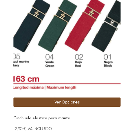
producto
tiene
múltiples
variantes.
Las
opciones
se
pueden
elegir
en
la
página
de
producto
Ver Opciones
Cinchuelo elástico para manta
12,90
€
IVA INCLUIDO