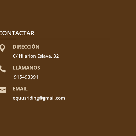
CONTACTAR
DIRECCIÓN

C/ Hilarion Eslava, 32
LLÁMANOS

915493391
EMAIL

equusriding@gmail.com