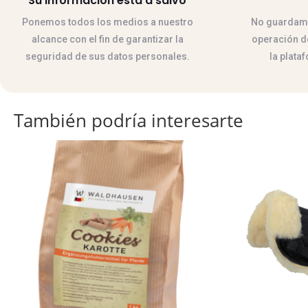
Su información esta a salvo
Ponemos todos los medios a nuestro
No guardamos
alcance con el fin de garantizar la
operación de
seguridad de sus datos personales.
la plata
También podría interesarte
Este
producto
tiene
múltiples
variantes.
Las
opciones
se
pueden