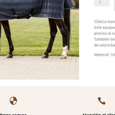
Manta
antimoscas
Waldhause
Economic
Clásica man
cantidad
Está equipa
preciso al c
También tie
de velcro ba
Material: 10

