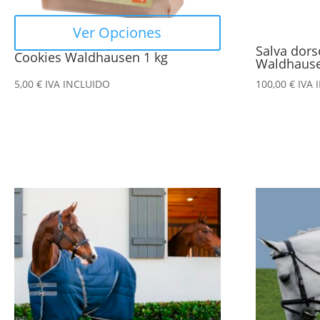
elegir
en
Ver Opciones
la
Salva dors
Cookies Waldhausen 1 kg
página
Waldhaus
de
5,00
€
IVA INCLUIDO
100,00
€
IVA 
producto
Este
Este
producto
producto
tiene
tiene
múltiples
múltiples
variantes.
variantes.
Las
Las
opciones
opciones