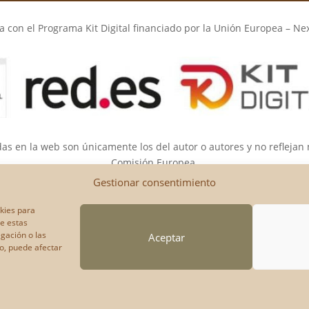
 con el Programa Kit Digital financiado por la Unión Europea – Ne
das en la web son únicamente los del autor o autores y no reflejan
Comisión Europea.
opea ni la Comisión Europea pueden ser consideradas responsable
Gestionar consentimiento
okies para
de estas
gación o las
Aceptar
to, puede afectar