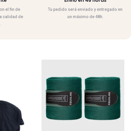
nte
Envio en 48 horas
n el fin de
Tu pedido será enviado y entregado en
la calidad de
un máximo de 48h.
.
Este
producto
tiene
múltiples
variantes.
Las
opciones
se
pueden