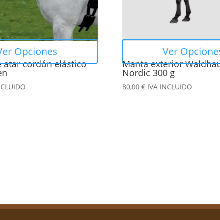
se
pueden
elegir
en
Ver Opciones
Ver Opcione
la
 atar cordón elástico
Manta exterior Waldha
página
en
Nordic 300 g
de
NCLUIDO
80,00
€
IVA INCLUIDO
producto