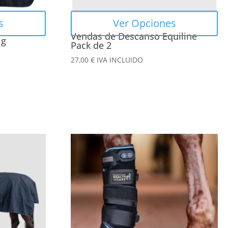
elegir
en
s
Ver Opciones
la
Vendas de Descanso Equiline
 g
página
Pack de 2
de
27,00
€
IVA INCLUIDO
producto
Este
producto
tiene
múltiples
variantes.
Las
opciones