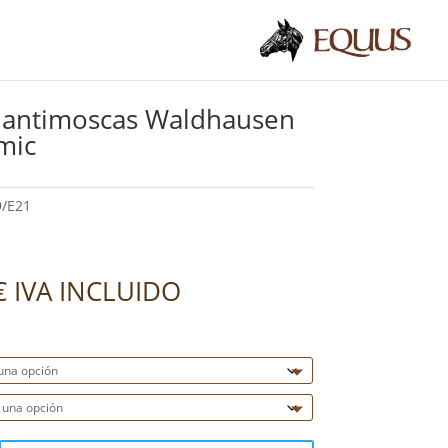
 antimoscas Waldhausen
mic
9/E21
€
IVA INCLUIDO