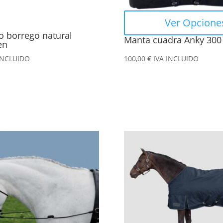
elegir
en
Ver Opcione
la
o borrego natural
Manta cuadra Anky 300
página
en
de
INCLUIDO
100,00
€
IVA INCLUIDO
producto
Este
producto
tiene
múltiples
variantes.
Las
opciones