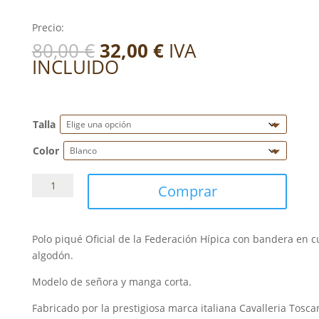
Precio:
El
El
80,00
€
32,00
€
IVA
precio
precio
INCLUIDO
original
actual
era:
es:
80,00 €.
32,00 €.
Talla
Color
Polo
Comprar
Oficial
F.H.E.
señora
Polo piqué Oficial de la Federación Hípica con bandera en 
manga
algodón.
corta
cantidad
Modelo de señora y manga corta.
Fabricado por la prestigiosa marca italiana Cavalleria Tosca