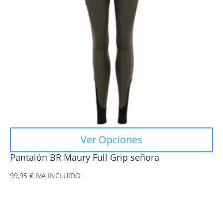
opciones
se
pueden
elegir
en
la
página
de
producto
Ver Opciones
Pantalón BR Maury Full Grip señora
99,95
€
IVA INCLUIDO