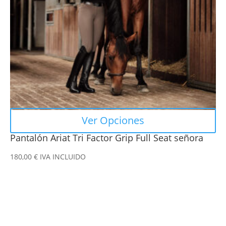
se
pueden
elegir
en
la
página
de
producto
Ver Opciones
Pantalón Ariat Tri Factor Grip Full Seat señora
180,00
€
IVA INCLUIDO