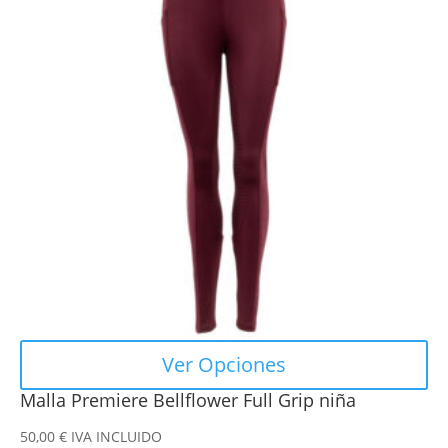
múltiples
variantes.
Las
opciones
se
pueden
elegir
en
la
página
de
producto
Ver Opciones
Malla Premiere Bellflower Full Grip niña
50,00
€
IVA INCLUIDO