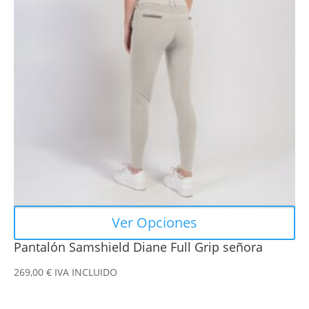
variantes.
Las
opciones
se
pueden
elegir
en
la
página
de
producto
Ver Opciones
Pantalón Samshield Diane Full Grip señora
269,00
€
IVA INCLUIDO