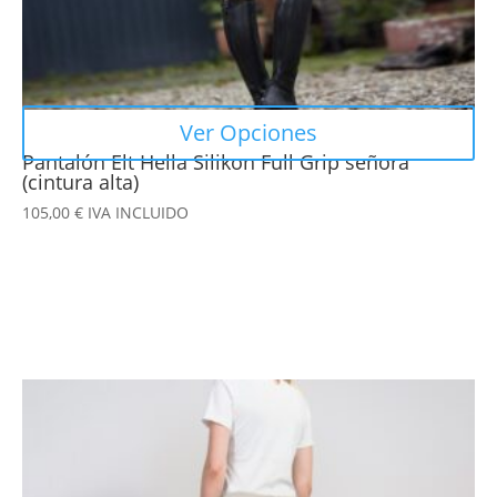
página
de
producto
Ver Opciones
Pantalón Elt Hella Silikon Full Grip señora
(cintura alta)
105,00
€
IVA INCLUIDO
Este
producto
tiene
múltiples