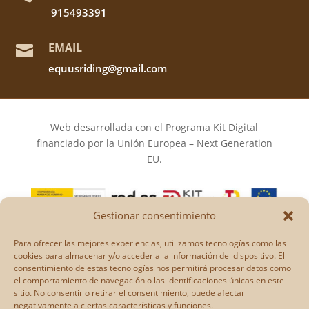
915493391
EMAIL

equusriding@gmail.com
Web desarrollada con el Programa Kit Digital
financiado por la Unión Europea – Next Generation
EU.
Gestionar consentimiento
Los puntos de vista y las opiniones expresadas en la
Para ofrecer las mejores experiencias, utilizamos tecnologías como las
web son únicamente los del autor o autores y no
cookies para almacenar y/o acceder a la información del dispositivo. El
reflejan necesariamente los de la Unión Europea o la
consentimiento de estas tecnologías nos permitirá procesar datos como
el comportamiento de navegación o las identificaciones únicas en este
Comisión Europea.
sitio. No consentir o retirar el consentimiento, puede afectar
Ni la Unión Europea ni la Comisión Europea pueden
negativamente a ciertas características y funciones.