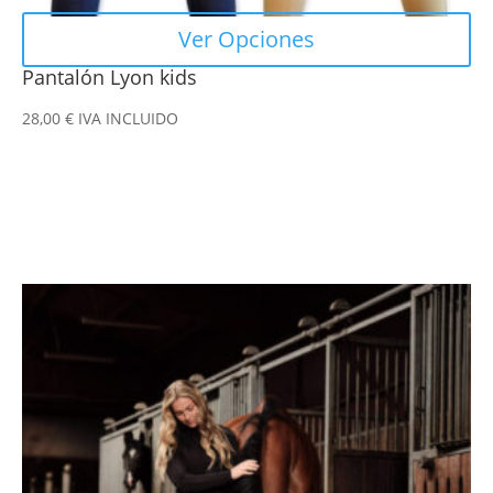
Ver Opciones
Pantalón Lyon kids
28,00
€
IVA INCLUIDO
Este
producto
tiene
múltiples
variantes.
Las
opciones