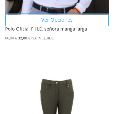
producto
Ver Opciones
Polo Oficial F.H.E. señora manga larga
El
El
80,00
€
32,00
€
IVA INCLUIDO
precio
precio
original
actual
era:
es:
80,00 €.
32,00 €.
Este
producto
tiene
múltiples
variantes.
Las