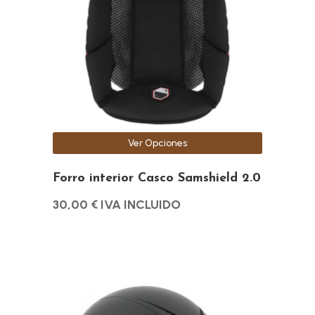
variantes.
Las
opciones
se
pueden
elegir
en
la
Ver Opciones
página
de
Forro interior Casco Samshield 2.0
producto
30,00
€
IVA INCLUIDO
Este
producto