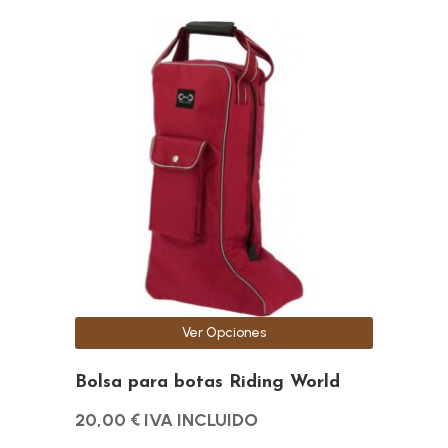
Este
producto
tiene
múltiples
variantes.
Las
opciones
se
pueden
elegir
en
la
Ver Opciones
página
de
Bolsa para botas Riding World
producto
20,00
€
IVA INCLUIDO