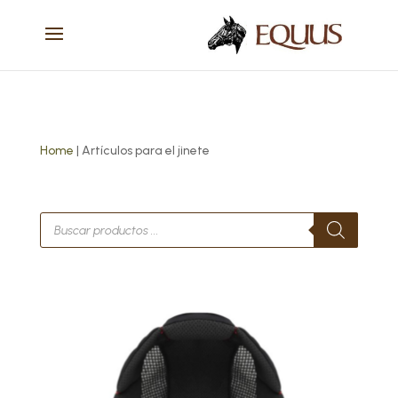
Home
| Artículos para el jinete
Búsqueda
de
productos
Este
producto
tiene
múltiples