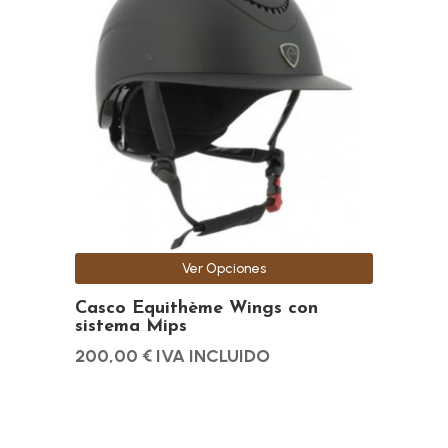
tiene
múltiples
variantes.
Las
opciones
se
pueden
elegir
en
la
Ver Opciones
página
de
Casco Equithème Wings con
sistema Mips
producto
200,00
€
IVA INCLUIDO