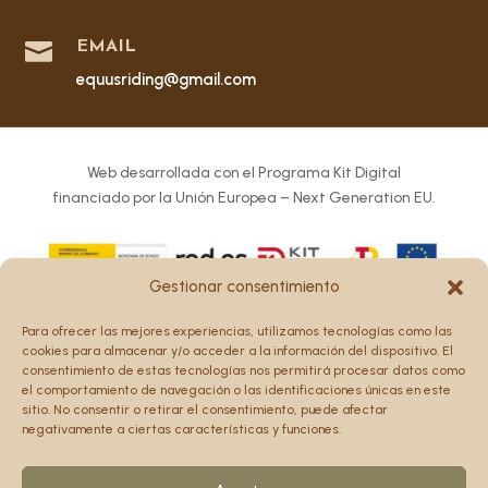

EMAIL
equusriding@gmail.com
Web desarrollada con el Programa Kit Digital
financiado por la Unión Europea – Next Generation EU.
Gestionar consentimiento
Los puntos de vista y las opiniones expresadas en la web
Para ofrecer las mejores experiencias, utilizamos tecnologías como las
son únicamente los del autor o autores y no reflejan
cookies para almacenar y/o acceder a la información del dispositivo. El
necesariamente los de la Unión Europea o la Comisión
consentimiento de estas tecnologías nos permitirá procesar datos como
el comportamiento de navegación o las identificaciones únicas en este
Europea.
sitio. No consentir o retirar el consentimiento, puede afectar
Ni la Unión Europea ni la Comisión Europea pueden ser
negativamente a ciertas características y funciones.
consideradas responsables de las mismas.