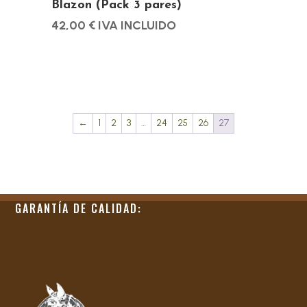
Blazon (Pack 3 pares)
producto
42,00
€
IVA INCLUIDO
←
1
2
3
…
24
25
26
27
GARANTÍA DE CALIDAD: