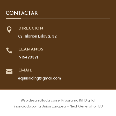
CONTACTAR

DIRECCIÓN
C/ Hilarion Eslava, 32

LLÁMANOS
915493391

EMAIL
equusriding@gmail.com
Web desarrollada con el Programa Kit Digital
financiado por la Unión Europea – Next Generation EU.