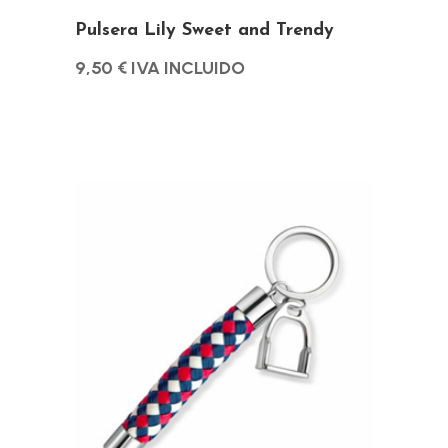
de
Pulsera Lily Sweet and Trendy
producto
9,50
€
IVA INCLUIDO
Este
producto
tiene
múltiples
variantes.
Las
opciones
se
pueden
elegir