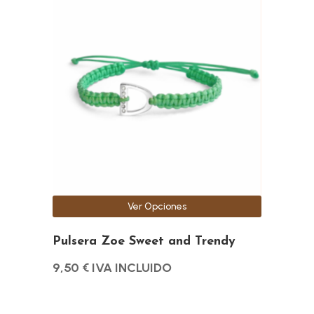
tiene
múltiples
variantes.
Las
opciones
se
pueden
elegir
en
la
página
Ver Opciones
de
producto
Pulsera Zoe Sweet and Trendy
9,50
€
IVA INCLUIDO