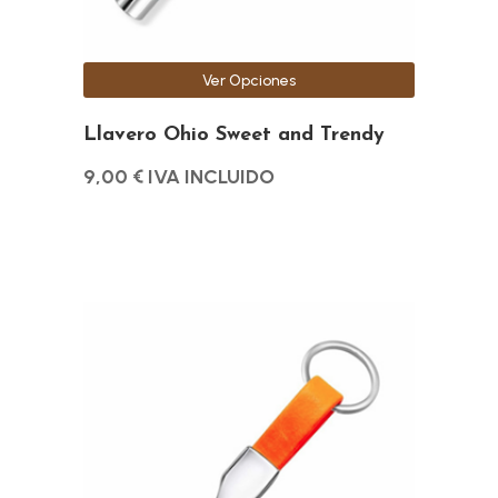
en
la
página
Ver Opciones
de
producto
Llavero Ohio Sweet and Trendy
9,00
€
IVA INCLUIDO
Este
producto
tiene
múltiples
variantes.
Las
opciones