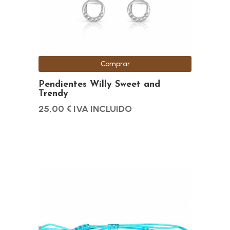
Comprar
Pendientes Willy Sweet and
Trendy
25,00
€
IVA INCLUIDO
Este
producto
tiene
múltiples
variantes.