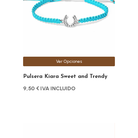
Las
opciones
se
pueden
elegir
en
la
Ver Opciones
página
de
Pulsera Kiara Sweet and Trendy
producto
9,50
€
IVA INCLUIDO
Este
producto