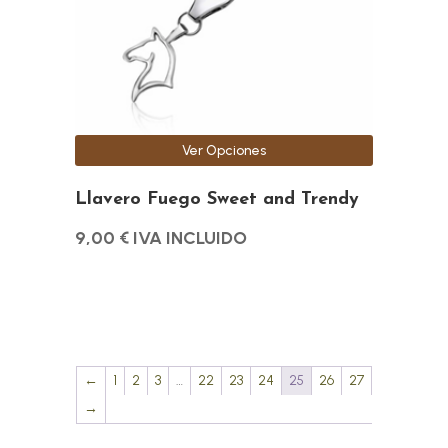
se
pueden
elegir
en
la
página
Ver Opciones
de
Llavero Fuego Sweet and Trendy
producto
9,00
€
IVA INCLUIDO
←
1
2
3
…
22
23
24
25
26
27
→