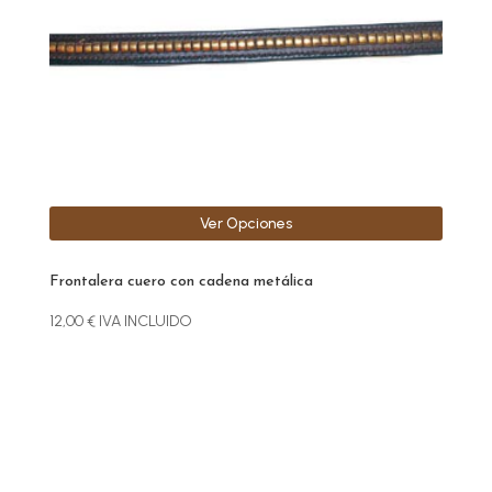
se
pueden
elegir
en
la
página
de
producto
Ver Opciones
Frontalera cuero con cadena metálica
12,00
€
IVA INCLUIDO
Este
producto