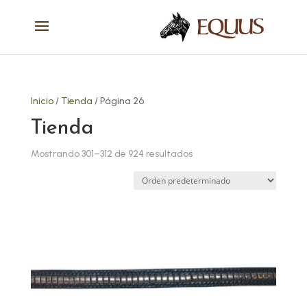
Inicio
/
Tienda
/ Página 26
Tienda
Mostrando 301–312 de 924 resultados
Este
producto
tiene
múltiples
variantes.
Las
opciones