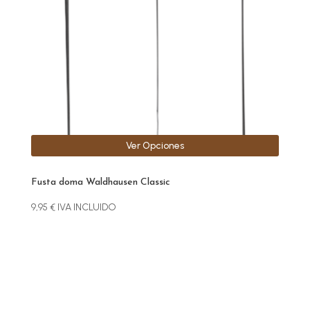
se
pueden
elegir
en
la
página
de
producto
Ver Opciones
Fusta doma Waldhausen Classic
9,95
€
IVA INCLUIDO
Este