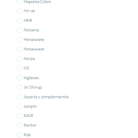
Hispania Colors
Hit-air
HKM
Horsena
Horseware
Horsewear
Horze
HS
Ingleses
Jin Stirrup
Joyería y complementos
Jump'in
KASK
Kenter
Kids