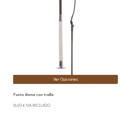
variantes.
Las
opciones
se
pueden
elegir
en
la
página
de
producto
Ver Opciones
Fusta doma con tralla
16,50
€
IVA INCLUIDO