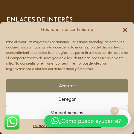
ENLACES DE INTERÉS
Gestionar consentimiento
Z
DATOS FISCALES
Para ofrecer las mejores experiencias, utilizamos tecnologías como las
cookies para almacenar y/o acceder a la información del dispositivo. El
Z
POLÍTICA DE PRIVACIDAD
consentimiento de estas tecnologías nos permitirá procesar datos como
el comportamiento de navegación o las identificaciones únicas en este
Z
CONDICIONES DE USO
sitio. No consentir o retirar el consentimiento, puede afectar
Z
POLÍTICA DE COOKIES
negativamente a ciertas características y funciones.
Aceptar
CONTACTAR
Denegar

DIRECCIÓN
0
Ver preferencias
C/ Hilarion Eslava, 32
¿Cómo puedo ayudarte?
Política de cookies
Política de privacidad

LLÁMANOS