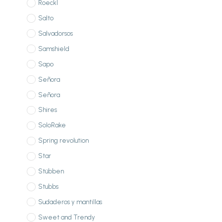
Roeckl
Salto
Salvadorsos
Samshield
Sapo
Señora
Señora
Shires
SoloRake
Spring revolution
Star
Stübben
Stubbs
Sudaderos y mantillas
Sweet and Trendy