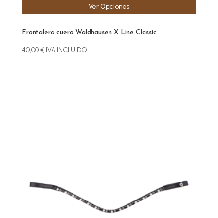
Ver Opciones
Frontalera cuero Waldhausen X Line Classic
40,00
€
IVA INCLUIDO
Este
producto
tiene
múltiples
variantes.
Las
opciones
se
pueden
elegir