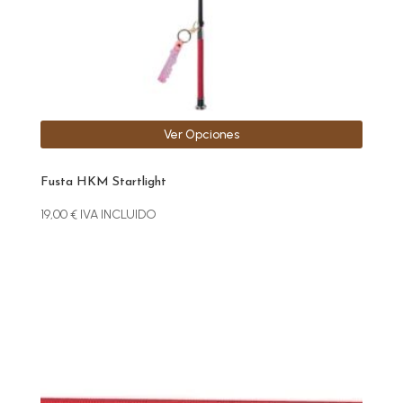
en
la
página
de
producto
Ver Opciones
Fusta HKM Startlight
19,00
€
IVA INCLUIDO
Este
producto
tiene
múltiples