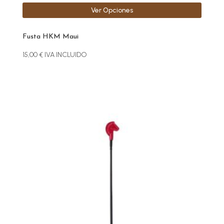
Ver Opciones
Fusta HKM Maui
15,00
€
IVA INCLUIDO
Este
producto
tiene
múltiples
variantes.
Las
opciones
se
pueden
elegir