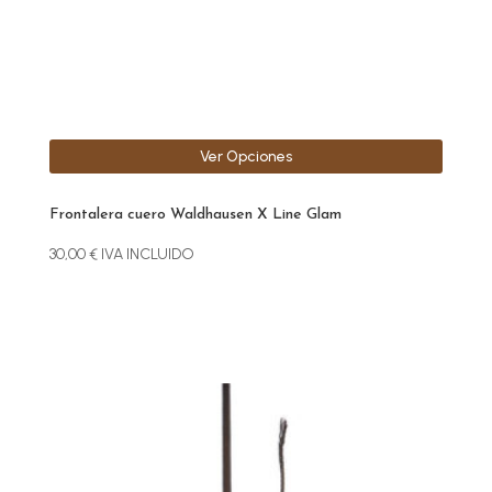
en
la
página
de
producto
Ver Opciones
Frontalera cuero Waldhausen X Line Glam
30,00
€
IVA INCLUIDO
Este
producto
tiene
múltiples