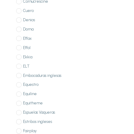
Cornucrescine
Cuero
Denios
Doma
Effax
Effol
Ekkia
ELT
Embocaduras inglesas
Equestro
Equiline
Equitheme
Espuelas Vaqueras
Estribos ingleses
Fairplay