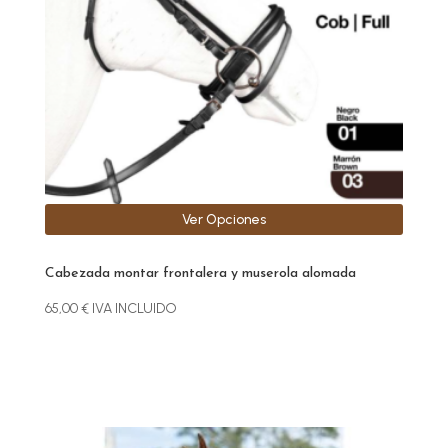
se
pueden
elegir
en
la
página
de
producto
Ver Opciones
Cabezada montar frontalera y muserola alomada
65,00
€
IVA INCLUIDO
Este