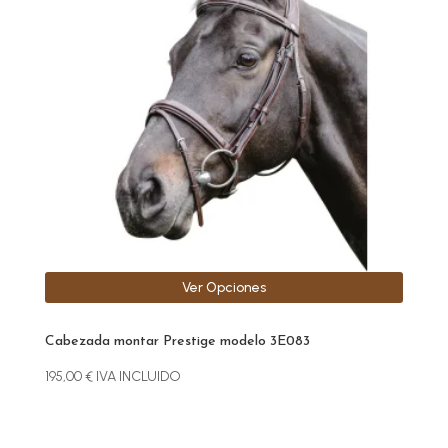
variantes.
Las
opciones
se
pueden
elegir
en
la
página
de
producto
Ver Opciones
Cabezada montar Prestige modelo 3E083
195,00
€
IVA INCLUIDO