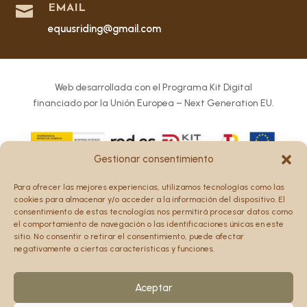

EMAIL
equusriding@gmail.com
Web desarrollada con el Programa Kit Digital
financiado por la Unión Europea – Next Generation EU.
Gestionar consentimiento
Los puntos de vista y las opiniones expresadas en la web
Para ofrecer las mejores experiencias, utilizamos tecnologías como las
son únicamente los del autor o autores y no reflejan
cookies para almacenar y/o acceder a la información del dispositivo. El
necesariamente los de la Unión Europea o la Comisión
consentimiento de estas tecnologías nos permitirá procesar datos como
el comportamiento de navegación o las identificaciones únicas en este
Europea.
sitio. No consentir o retirar el consentimiento, puede afectar
Ni la Unión Europea ni la Comisión Europea pueden ser
negativamente a ciertas características y funciones.
consideradas responsables de las mismas.
Aceptar