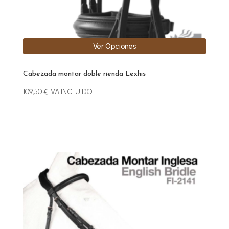
página
de
producto
Ver Opciones
Cabezada montar doble rienda Lexhis
109,50
€
IVA INCLUIDO
Este
producto
tiene
múltiples
variantes.
Las
opciones