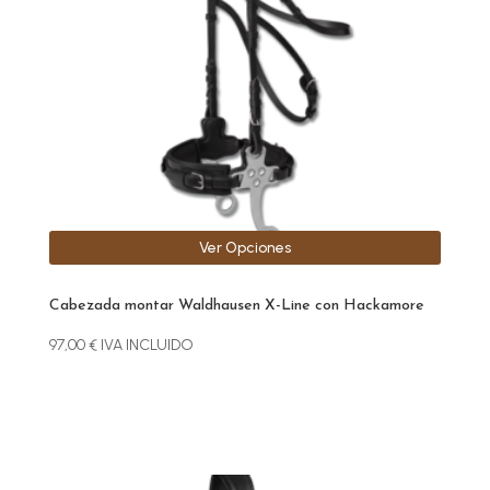
opciones
se
pueden
elegir
en
la
página
de
producto
Ver Opciones
Cabezada montar Waldhausen X-Line con Hackamore
97,00
€
IVA INCLUIDO
Este