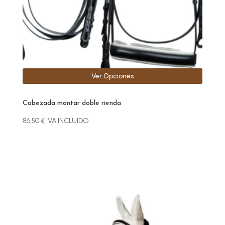
en
la
página
de
producto
Ver Opciones
Cabezada montar doble rienda
86,50
€
IVA INCLUIDO
Este
producto
tiene
múltiples