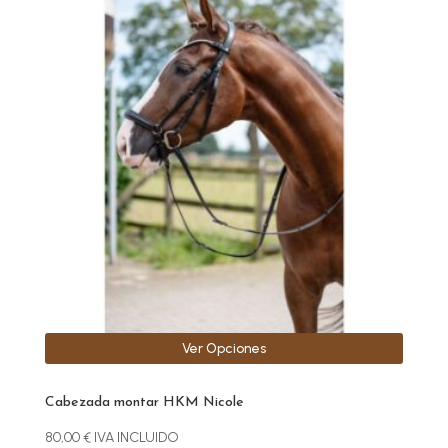
producto
tiene
múltiples
variantes.
Las
opciones
se
pueden
elegir
en
la
página
de
producto
Ver Opciones
Cabezada montar HKM Nicole
80,00
€
IVA INCLUIDO