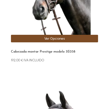
elegir
en
la
página
de
producto
Ver Opciones
Cabezada montar Prestige modelo 3E038
192,00
€
IVA INCLUIDO
Este
producto
tiene
múltiples