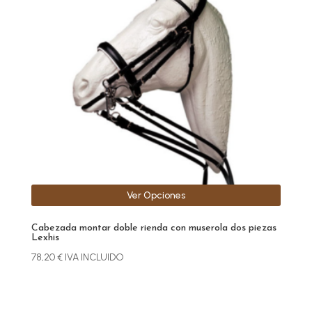
variantes.
Las
opciones
se
pueden
elegir
en
la
página
de
producto
Ver Opciones
Cabezada montar doble rienda con muserola dos piezas
Lexhis
78,20
€
IVA INCLUIDO