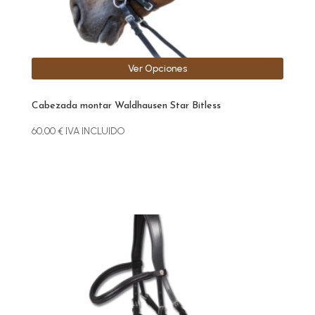
página
de
producto
Ver Opciones
Cabezada montar Waldhausen Star Bitless
60,00
€
IVA INCLUIDO
Este
producto
tiene
múltiples
variantes.
Las