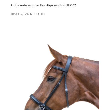
Cabezada montar Prestige modelo 3E087
185,00
€
IVA INCLUIDO
Este
producto
tiene
múltiples
variantes.
Las
opciones
se
pueden
elegir
en
la