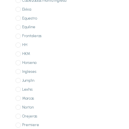
Cabezadas monta inglesa
Ekkia
Equestro
Equiline
Frontaleras
HH
HKM
Horsena
Ingleses
Jump'in
Lexhis
Marcas
Norton
Orejeras
Premiere