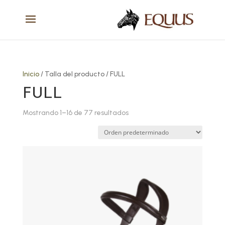
Inicio
/ Talla del producto / FULL
FULL
Mostrando 1–16 de 77 resultados
Este
producto
tiene
múltiples
variantes.
Las
opciones