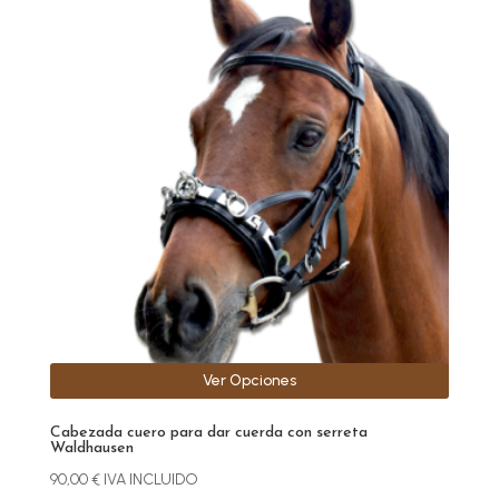
producto
tiene
múltiples
variantes.
Las
opciones
se
pueden
elegir
en
la
página
de
producto
Ver Opciones
Cabezada cuero para dar cuerda con serreta
Waldhausen
90,00
€
IVA INCLUIDO