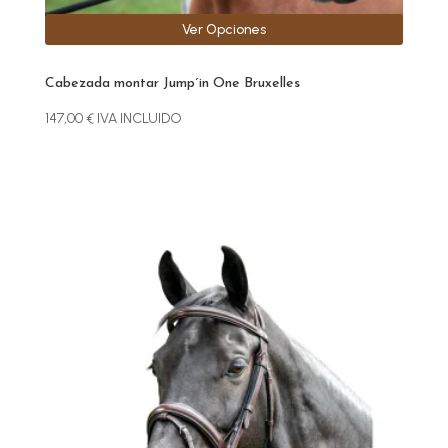
Ver Opciones
Cabezada montar Jump´in One Bruxelles
147,00
€
IVA INCLUIDO
Este
producto
tiene
múltiples
variantes.
Las
opciones
se
pueden