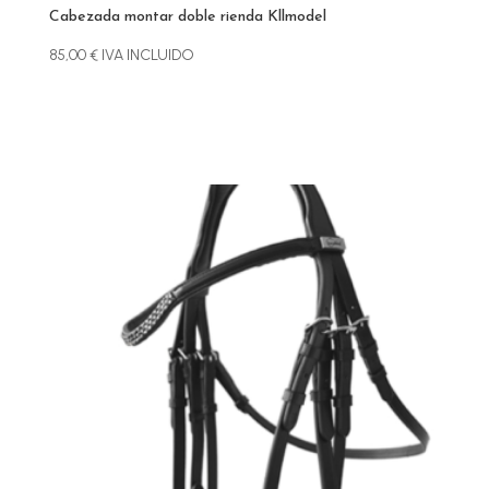
Cabezada montar doble rienda Kllmodel
85,00
€
IVA INCLUIDO
Este
producto
tiene
múltiples
variantes.
Las
opciones
se
pueden
elegir
en
la