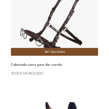
se
pueden
elegir
en
la
página
de
producto
Ver Opciones
Cabezada cuero para dar cuerda
70,00
€
IVA INCLUIDO
Este