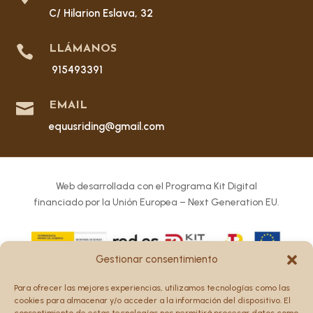
C/ Hilarion Eslava, 32

LLÁMANOS
915493391

EMAIL
equusriding@gmail.com
Web desarrollada con el Programa Kit Digital
financiado por la Unión Europea – Next Generation EU.
Gestionar consentimiento
Los puntos de vista y las opiniones expresadas en la web
Para ofrecer las mejores experiencias, utilizamos tecnologías como las
son únicamente los del autor o autores y no reflejan
cookies para almacenar y/o acceder a la información del dispositivo. El