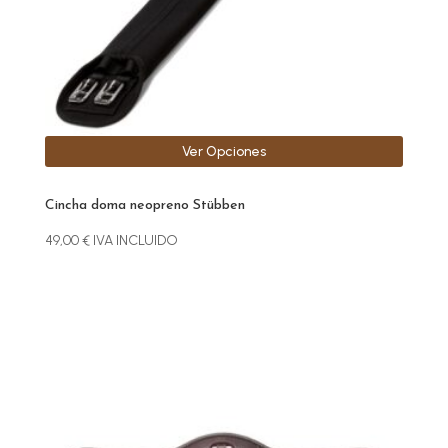
en
la
página
de
producto
Ver Opciones
Cincha doma neopreno Stübben
49,00
€
IVA INCLUIDO
Este
producto
tiene
múltiples