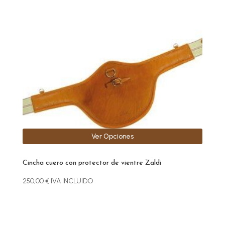
Este
producto
tiene
múltiples
variantes.
Las
opciones
se
pueden
elegir
Ver Opciones
en
la
Cincha cuero con protector de vientre Zaldi
página
de
250,00
€
IVA INCLUIDO
producto