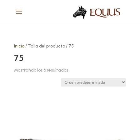
Inicio
/ Talla del producto / 75
75
Mostrando los 6 resultados
Este
producto
tiene
múltiples
variantes.
Las
opciones