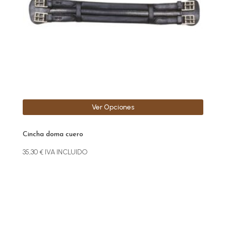
se
pueden
elegir
en
la
página
de
producto
Ver Opciones
Cincha doma cuero
35,30
€
IVA INCLUIDO
Este