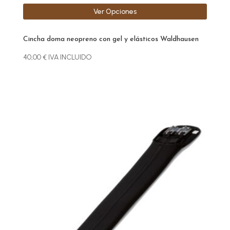
Ver Opciones
Cincha doma neopreno con gel y elásticos Waldhausen
40,00
€
IVA INCLUIDO
Este
producto
tiene
múltiples
variantes.
Las
opciones
se
pueden
elegir