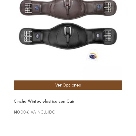
variantes.
Las
opciones
se
pueden
elegir
en
la
página
de
producto
Ver Opciones
Cincha Wintec elástica con Cair
140,00
€
IVA INCLUIDO