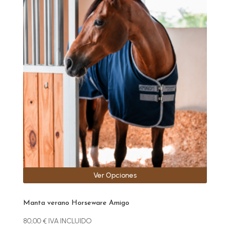
producto
tiene
múltiples
variantes.
Las
opciones
se
pueden
elegir
en
la
página
de
producto
Ver Opciones
Manta verano Horseware Amigo
80,00
€
IVA INCLUIDO