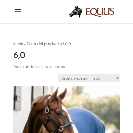
Inicio
/ Talla del producto / 6,0
6,0
Mostrando los 2 resultados
Este
producto
tiene
múltiples
variantes.
Las
opciones