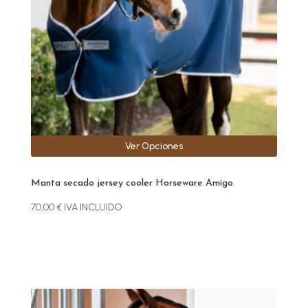
se
pueden
elegir
en
la
página
de
producto
Ver Opciones
Manta secado jersey cooler Horseware Amigo
70,00
€
IVA INCLUIDO
Este