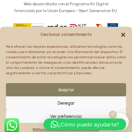
Web desarrollada con el Programa Kit Digital
financiado por la Unión Europea – Next Generation EU.
Gestionar consentimiento
Los puntos de vista y las opiniones expresadas en la web
Para ofrecer las mejores experiencias, utilizamos tecnologías como las
son únicamente los del autor o autores y no reflejan
cookies para almacenar y/o acceder a la información del dispositivo. El
necesariamente los de la Unión Europea o la Comisión
consentimiento de estas tecnologías nos permitirá procesar datos como
el comportamiento de navegación o las identificaciones únicas en este
Europea.
sitio. No consentir o retirar el consentimiento, puede afectar
Ni la Unión Europea ni la Comisión Europea pueden ser
negativamente a ciertas características y funciones.
consideradas responsables de las mismas.
Aceptar
Denegar
0
Ver preferencias
¿Cómo puedo ayudarte?
Política de cookies
Política de privacidad