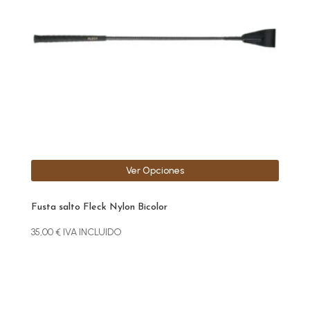
Las
opciones
se
pueden
elegir
en
la
página
de
producto
Ver Opciones
Fusta salto Fleck Nylon Bicolor
35,00
€
IVA INCLUIDO