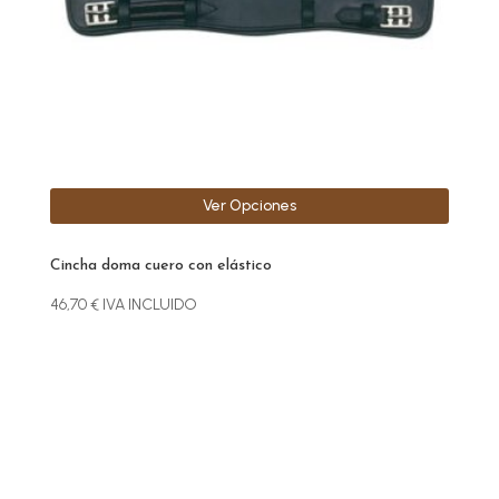
pueden
elegir
en
la
página
de
producto
Ver Opciones
Cincha doma cuero con elástico
46,70
€
IVA INCLUIDO
Este
producto