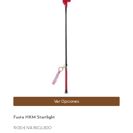
producto
tiene
múltiples
variantes.
Las
opciones
se
pueden
elegir
en
la
página
de
producto
Ver Opciones
Fusta HKM Startlight
19,00
€
IVA INCLUIDO