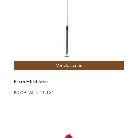
se
pueden
elegir
en
la
página
de
producto
Ver Opciones
Fusta HKM Maui
15,00
€
IVA INCLUIDO
Este