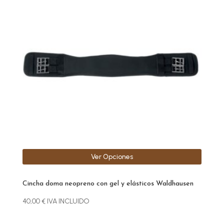
tiene
múltiples
variantes.
Las
opciones
se
pueden
elegir
en
la
página
de
producto
Ver Opciones
Cincha doma neopreno con gel y elásticos Waldhausen
40,00
€
IVA INCLUIDO