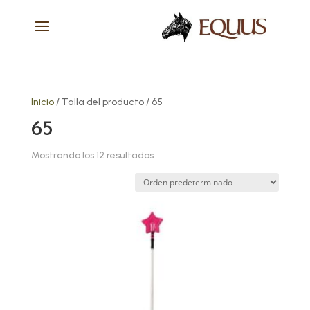
Inicio
/ Talla del producto / 65
65
Mostrando los 12 resultados
Este
producto
tiene
múltiples
variantes.
Las
opciones