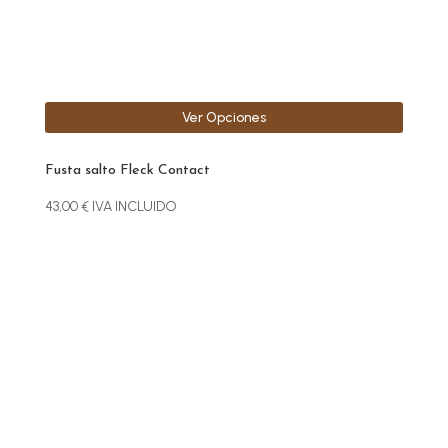
la
página
de
producto
Ver Opciones
Fusta salto Fleck Contact
43,00
€
IVA INCLUIDO
Este
producto
tiene
múltiples
variantes.