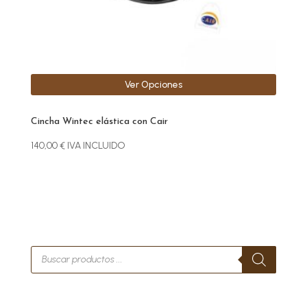
la
página
de
producto
Ver Opciones
Cincha Wintec elástica con Cair
140,00
€
IVA INCLUIDO
Búsqueda
de
productos