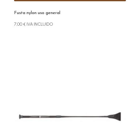
Fusta nylon uso general
7,00
€
IVA INCLUIDO
Este
producto
tiene
múltiples
variantes.
Las
opciones
se
pueden
elegir
en