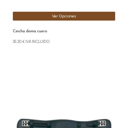
producto
Ver Opciones
Cincha doma cuero
35,30
€
IVA INCLUIDO
Este
producto
tiene
múltiples
variantes.
Las
opciones
se