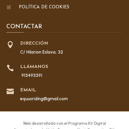
Z
POLÍTICA DE COOKIES
CONTACTAR

DIRECCIÓN
C/ Hilarion Eslava, 32

LLÁMANOS
915493391

EMAIL
equusriding@gmail.com
Web desarrollada con el Programa Kit Digital