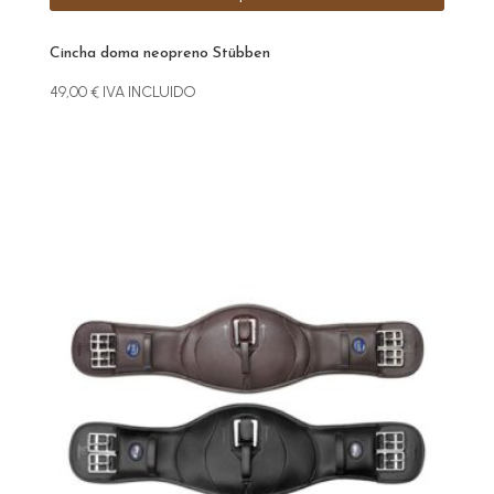
Cincha doma neopreno Stübben
49,00
€
IVA INCLUIDO
Este
producto
tiene
múltiples
variantes.
Las
opciones
se
pueden
elegir
en