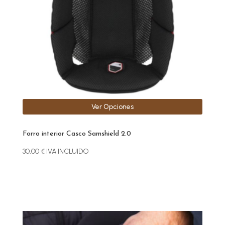
se
pueden
elegir
en
la
página
de
producto
Ver Opciones
Forro interior Casco Samshield 2.0
30,00
€
IVA INCLUIDO
Este