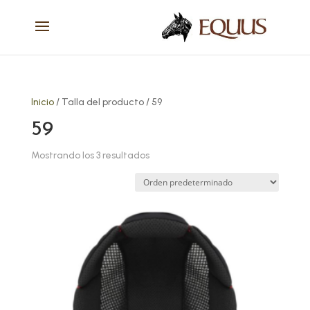
Inicio
/ Talla del producto / 59
59
Mostrando los 3 resultados
Este
producto
tiene
múltiples
variantes.
Las
opciones