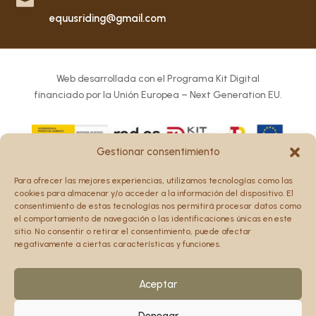

equusriding@gmail.com
Web desarrollada con el Programa Kit Digital
financiado por la Unión Europea – Next Generation EU.
Gestionar consentimiento
Los puntos de vista y las opiniones expresadas en la web
Para ofrecer las mejores experiencias, utilizamos tecnologías como las
son únicamente los del autor o autores y no reflejan
cookies para almacenar y/o acceder a la información del dispositivo. El
necesariamente los de la Unión Europea o la Comisión
consentimiento de estas tecnologías nos permitirá procesar datos como
el comportamiento de navegación o las identificaciones únicas en este
Europea.
sitio. No consentir o retirar el consentimiento, puede afectar
Ni la Unión Europea ni la Comisión Europea pueden ser
negativamente a ciertas características y funciones.
consideradas responsables de las mismas.
Aceptar
Denegar