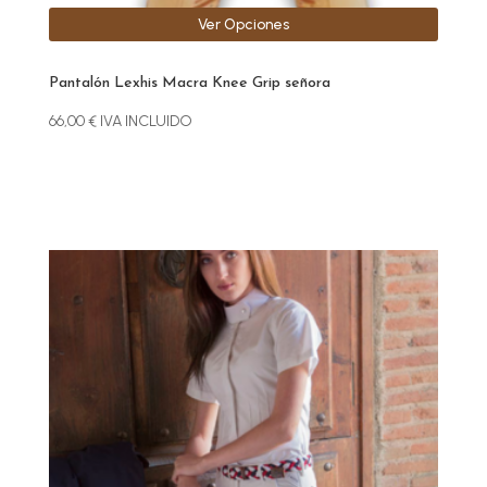
Ver Opciones
Pantalón Lexhis Macra Knee Grip señora
66,00
€
IVA INCLUIDO
Este
producto
tiene
múltiples
variantes.
Las
opciones
se
pueden
elegir