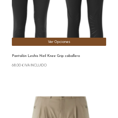
elegir
en
la
página
de
producto
Ver Opciones
Pantalón Lexhis Neil Knee Grip caballero
68,00
€
IVA INCLUIDO
Este
producto
tiene
múltiples