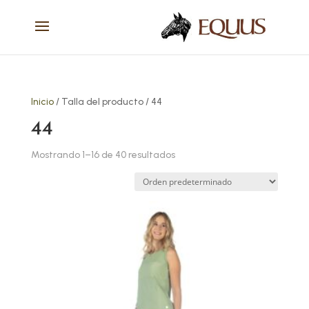
Inicio
/ Talla del producto / 44
44
Mostrando 1–16 de 40 resultados
Este
producto
tiene
múltiples
variantes.
Las
opciones