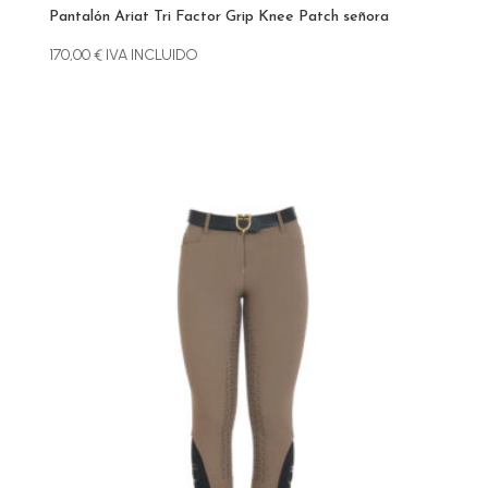
Pantalón Ariat Tri Factor Grip Knee Patch señora
170,00
€
IVA INCLUIDO
Este
producto
tiene
múltiples
variantes.
Las
opciones
se
pueden
elegir
en
la