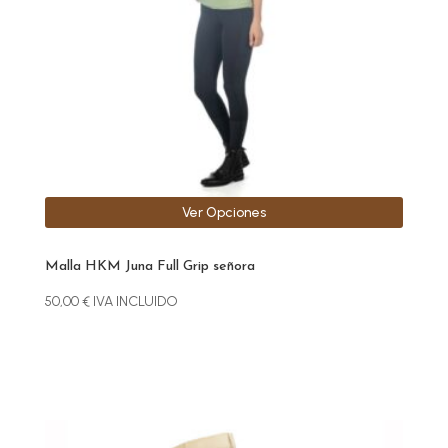
se
pueden
elegir
en
la
página
de
producto
Ver Opciones
Malla HKM Juna Full Grip señora
50,00
€
IVA INCLUIDO
Este