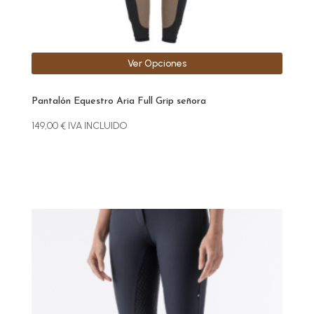
página
de
producto
Ver Opciones
Pantalón Equestro Aria Full Grip señora
149,00
€
IVA INCLUIDO
Este
producto
tiene
múltiples
variantes.
Las
opciones