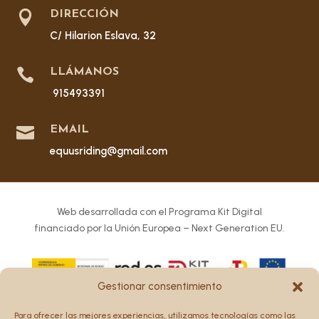

DIRECCIÓN
C/ Hilarion Eslava, 32

LLÁMANOS
915493391

EMAIL
equusriding@gmail.com
Web desarrollada con el Programa Kit Digital
financiado por la Unión Europea – Next Generation EU.
Gestionar consentimiento
Los puntos de vista y las opiniones expresadas en la web
Para ofrecer las mejores experiencias, utilizamos tecnologías como las