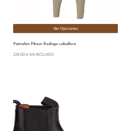
página
de
producto
Ver Opciones
Pantalón Pikeur Rodrigo caballero
234,00
€
IVA INCLUIDO
Este
producto
tiene
múltiples
variantes.
Las