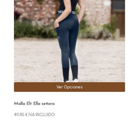
variantes.
Las
opciones
se
pueden
elegir
en
la
página
de
producto
Ver Opciones
Malla Elt Ella señora
49,85
€
IVA INCLUIDO