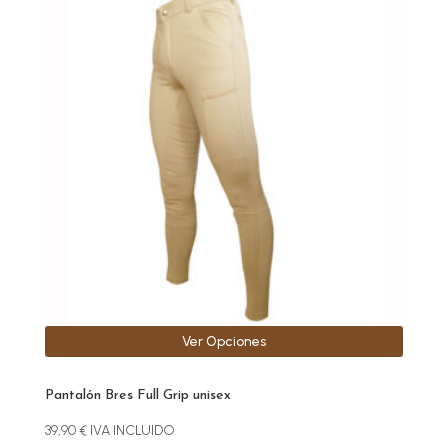
producto
tiene
múltiples
variantes.
Las
opciones
se
pueden
elegir
en
la
página
de
producto
Ver Opciones
Pantalón Bres Full Grip unisex
39,90
€
IVA INCLUIDO