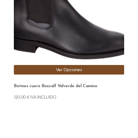
opciones
se
pueden
elegir
en
la
página
de
producto
Ver Opciones
Botines cuero Boxcalf Valverde del Camino
120,00
€
IVA INCLUIDO
Este