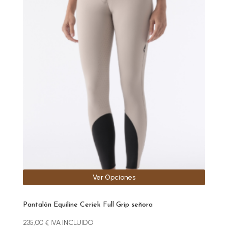
producto
tiene
múltiples
variantes.
Las
opciones
se
pueden
elegir
en
la
página
de
producto
Ver Opciones
Pantalón Equiline Ceriek Full Grip señora
235,00
€
IVA INCLUIDO