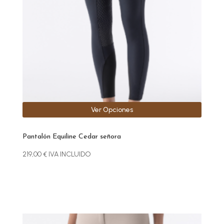
se
pueden
elegir
en
la
página
de
producto
Ver Opciones
Pantalón Equiline Cedar señora
219,00
€
IVA INCLUIDO
Este