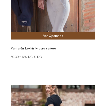
en
la
página
de
producto
Ver Opciones
Pantalón Lexhis Macra señora
60,00
€
IVA INCLUIDO
Este
producto
tiene
múltiples