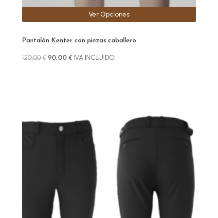
Ver Opciones
Pantalón Kenter con pinzas caballero
El
El
120,00
€
90,00
€
IVA INCLUIDO
precio
precio
original
actual
era:
es:
120,00 €.
90,00 €.
Este
producto
tiene
múltiples
variantes.
Las
opciones
se
pueden