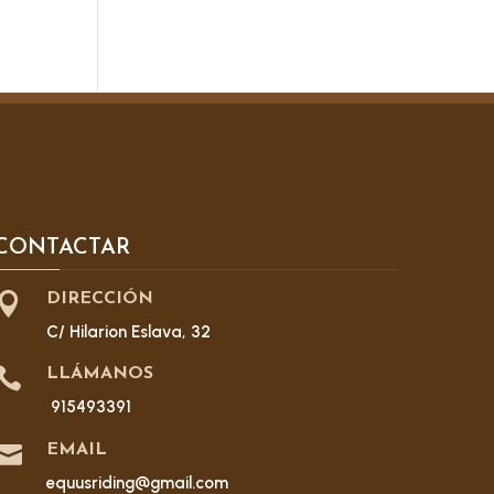
CONTACTAR

DIRECCIÓN
C/ Hilarion Eslava, 32

LLÁMANOS
915493391

EMAIL
equusriding@gmail.com