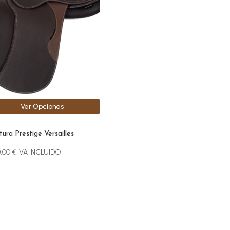
iples
antes.
ones
den
r
Ver Opciones
na
ucto
ura Prestige Versailles
0,00
€
IVA INCLUIDO