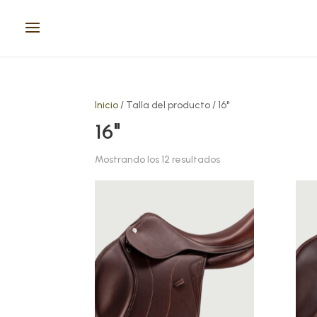
Inicio
/ Talla del producto / 16"
16"
Mostrando los 12 resultados
Este
Este
producto
prod
tiene
tien
múltiples
múlt
variantes.
vari
Las
Las
opciones
opci
se
se