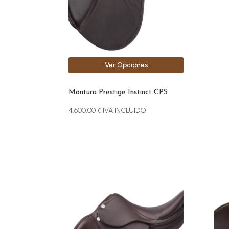
se
pueden
elegir
en
la
Ver Opciones
página
de
producto
Montura Prestige Instinct CPS
4.600,00
€
IVA INCLUIDO
Este
Este
producto
prod
tiene
tien
múltiples
múlt
variantes.
vari