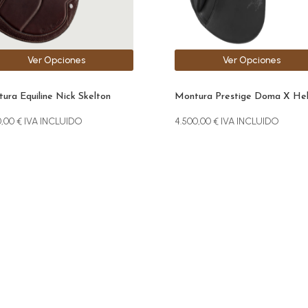
den
pueden
r
elegir
en
la
Ver Opciones
Ver Opciones
na
página
de
ucto
producto
ura Equiline Nick Skelton
Montura Prestige Doma X He
0,00
€
IVA INCLUIDO
4.500,00
€
IVA INCLUIDO