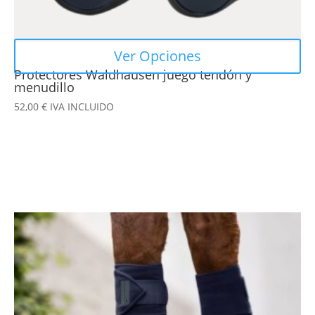
de
producto
Ver Opciones
Protectores Waldhausen juego tendón y
menudillo
52,00
€
IVA INCLUIDO
Este
producto
tiene
múltiples
variantes.
Las