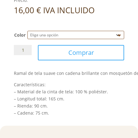
Precio:
16,00
€
IVA INCLUIDO
Color
Ramal
Comprar
plano
con
cadena
Ramal de tela suave con cadena brillante con mosquetón de
Waldhausen
cantidad
Características:
– Material de la cinta de tela: 100 % poliéster.
– Longitud total: 165 cm.
– Rienda: 90 cm.
– Cadena: 75 cm.