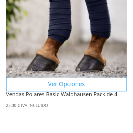
opciones
se
pueden
elegir
en
la
página
de
producto
Ver Opciones
Vendas Polares Basic Waldhausen Pack de 4
25,00
€
IVA INCLUIDO