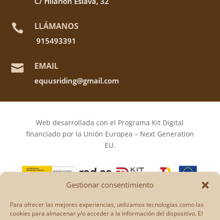
C/ Hilarion Eslava, 32
LLÁMANOS

915493391
EMAIL

equusriding@gmail.com
Web desarrollada con el Programa Kit Digital
financiado por la Unión Europea – Next Generation
EU.
Gestionar consentimiento
Los puntos de vista y las opiniones expresadas en la
Para ofrecer las mejores experiencias, utilizamos tecnologías como las
web son únicamente los del autor o autores y no
cookies para almacenar y/o acceder a la información del dispositivo. El