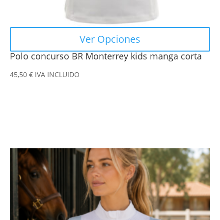
de
producto
Ver Opciones
Polo concurso BR Monterrey kids manga corta
45,50
€
IVA INCLUIDO
Este
producto
tiene
múltiples
variantes.
Las