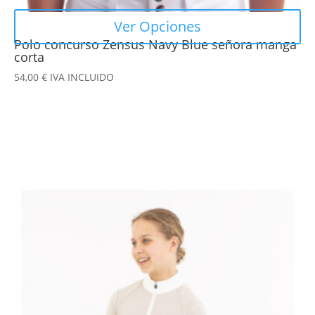
Ver Opciones
Polo concurso Zensus Navy Blue señora manga
corta
54,00
€
IVA INCLUIDO
Este
producto
tiene
múltiples
variantes.
Las
opciones