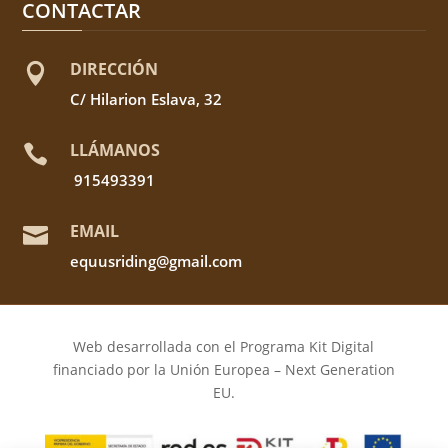
CONTACTAR
DIRECCIÓN

C/ Hilarion Eslava, 32
LLÁMANOS

915493391
EMAIL

equusriding@gmail.com
Web desarrollada con el Programa Kit Digital
financiado por la Unión Europea – Next Generation
EU.