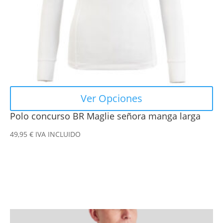
elegir
en
la
página
de
producto
Ver Opciones
Polo concurso BR Maglie señora manga larga
49,95
€
IVA INCLUIDO
Este