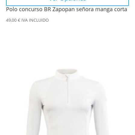
Polo concurso BR Zapopan señora manga corta
49,00
€
IVA INCLUIDO
Este
producto
tiene
múltiples
variantes.
Las
opciones
se
pueden