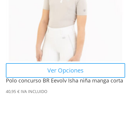
se
pueden
elegir
en
la
página
de
producto
Ver Opciones
Polo concurso BR Eevolv Isha niña manga corta
40,95
€
IVA INCLUIDO