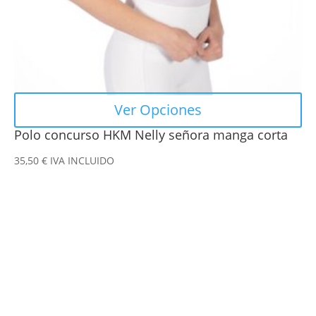
la
página
de
producto
Ver Opciones
Polo concurso HKM Nelly señora manga corta
35,50
€
IVA INCLUIDO