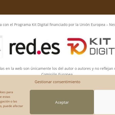
 con el Programa Kit Digital financiado por la Unión Europea – Ne
das en la web son únicamente los del autor o autores y no reflejan
Comisión Europea.
opea ni la Comisión Europea pueden ser consideradas responsable
Gestionar consentimiento
okies para
de estas
gación o las
Aceptar
to, puede afectar