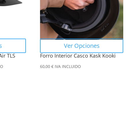
Las
opciones
se
pueden
elegir
en
s
Ver Opciones
la
ir TLS
Forro Interior Casco Kask Kooki
página
de
DO
60,00
€
IVA INCLUIDO
producto