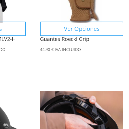
se
pueden
elegir
en
s
Ver Opciones
la
 MLV2-H
Guantes Roeckl Grip
página
de
IDO
44,90
€
IVA INCLUIDO
producto
Este
producto
tiene
múltiples
variantes.