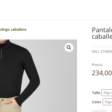
Pantal
drigo caballero
caball
SKU:
21900
Precio:
234,0
Talla
Color