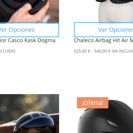
se
pueden
elegir
en
Ver Opciones
Ver Opcione
la
rior Casco Kask Dogma
Chaleco Airbag Hit Air
página
de
Rango
NCLUIDO
525,00
€
-
540,00
€
IVA INCLU
producto
de
precios:
desde
525,00 €
hasta
540,00 €
Este
¡Oferta!
producto
tiene
múltiples
variantes.