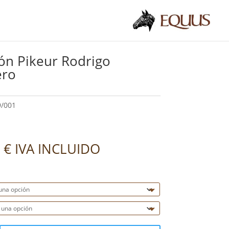
ón Pikeur Rodrigo
ero
9/001
0
€
IVA INCLUIDO