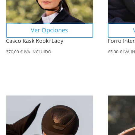
se
se
pueden
pueden
elegir
elegir
en
en
Ver Opciones
la
la
Casco Kask Kooki Lady
Forro Inte
página
página
de
de
370,00
€
IVA INCLUIDO
65,00
€
IVA I
producto
producto
Este
Este
producto
producto
tiene
tiene
múltiples
múltiples
variantes.
variantes.