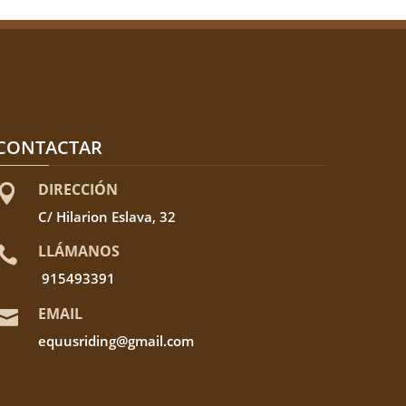
CONTACTAR
DIRECCIÓN

C/ Hilarion Eslava, 32
LLÁMANOS

915493391
EMAIL

equusriding@gmail.com