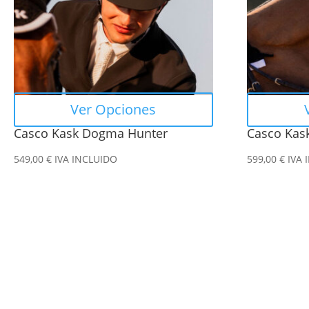
Las
Las
opciones
opciones
se
se
pueden
pueden
elegir
elegir
en
en
Ver Opciones
la
la
Casco Kask Dogma Hunter
Casco Kask
página
página
de
de
549,00
€
IVA INCLUIDO
599,00
€
IVA 
producto
producto