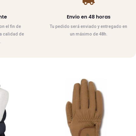
nte
Envio en 48 horas
n el fin de
Tu pedido será enviado y entregado en
la calidad de
un máximo de 48h.
.
Este
producto
tiene
múltiples
variantes.
Las
opciones