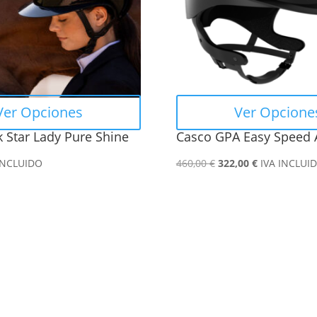
Las
opciones
se
pueden
elegir
en
Ver Opciones
Ver Opcione
la
 Star Lady Pure Shine
Casco GPA Easy Speed A
página
de
El
El
INCLUIDO
460,00
€
322,00
€
IVA INCLUI
producto
precio
precio
original
actual
era:
es:
460,00 €.
322,00 €.