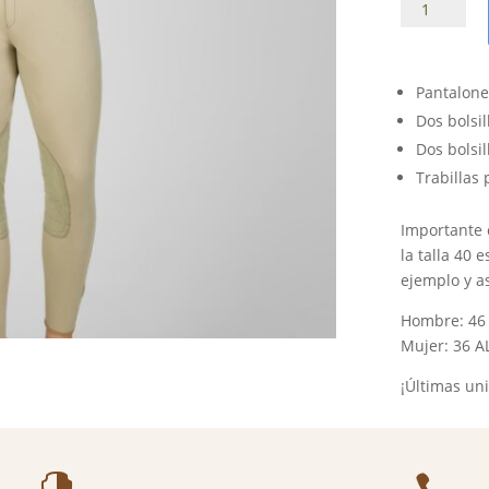
Pantalón
Pikeur
Rodrigo
caballero
Pantalone
cantidad
Dos bolsil
Dos bolsil
Trabillas
Importante 
la talla 40 
ejemplo y a
Hombre: 46 A
Mujer: 36 AL
¡Últimas un

