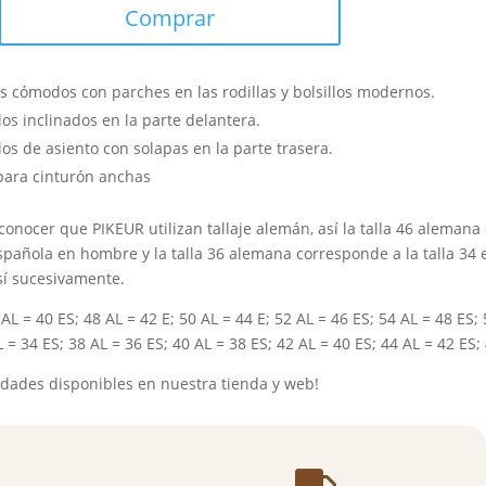
Comprar
s cómodos con parches en las rodillas y bolsillos modernos.
los inclinados en la parte delantera.
los de asiento con solapas en la parte trasera.
 para cinturón anchas
conocer que PIKEUR utilizan tallaje alemán, así la talla 46 aleman
española en hombre y la talla 36 alemana corresponde a la talla 34
sí sucesivamente.
L = 40 ES; 48 AL = 42 E; 50 AL = 44 E; 52 AL = 46 ES; 54 AL = 48 ES; 
 = 34 ES; 38 AL = 36 ES; 40 AL = 38 ES; 42 AL = 40 ES; 44 AL = 42 ES;
idades disponibles en nuestra tienda y web!
