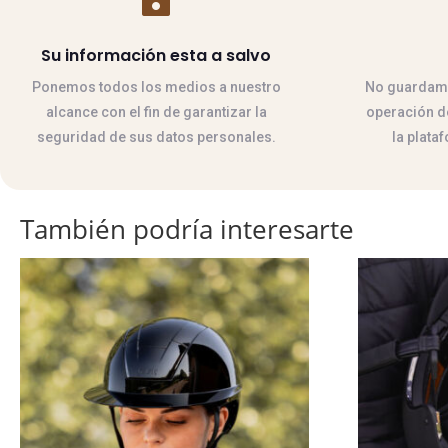
Su información esta a salvo
Ponemos todos los medios a nuestro
No guardamos
alcance con el fin de garantizar la
operación de
seguridad de sus datos personales.
la plata
También podría interesarte
Este
Este
producto
producto
tiene
tiene
múltiples
múltiples
variantes.
variantes.
Las
Las
opciones
opciones