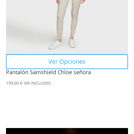
elegir
en
la
página
de
producto
Ver Opciones
Pantalón Samshield Chloe señora
199,00
€
IVA INCLUIDO
Este