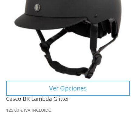
Las
opciones
se
pueden
elegir
en
la
página
de
producto
Ver Opciones
Casco BR Lambda Glitter
125,00
€
IVA INCLUIDO