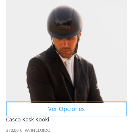
tiene
múltiples
variantes.
Las
opciones
se
pueden
elegir
en
la
página
de
producto
Ver Opciones
Casco Kask Kooki
370,00
€
IVA INCLUIDO