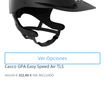
se
pueden
elegir
en
la
página
de
producto
Ver Opciones
Casco GPA Easy Speed Air TLS
El
El
460,00
€
322,00
€
IVA INCLUIDO
precio
precio
original
actual
era:
es:
460,00 €.
322,00 €.