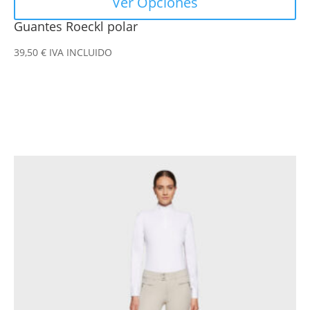
Ver Opciones
Guantes Roeckl polar
39,50
€
IVA INCLUIDO
Este
producto
tiene
múltiples
variantes.
Las
opciones
se
pueden