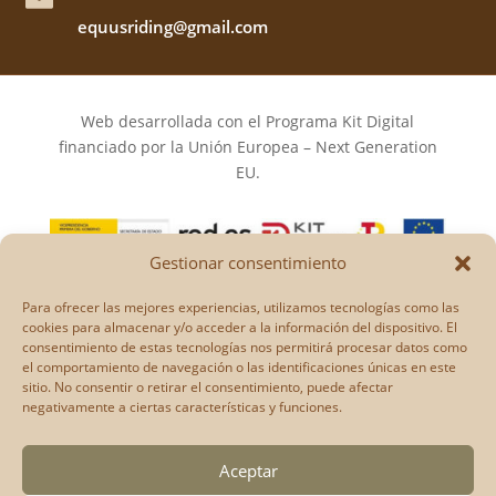
equusriding@gmail.com
Web desarrollada con el Programa Kit Digital
financiado por la Unión Europea – Next Generation
EU.
Gestionar consentimiento
Los puntos de vista y las opiniones expresadas en la
Para ofrecer las mejores experiencias, utilizamos tecnologías como las
web son únicamente los del autor o autores y no
cookies para almacenar y/o acceder a la información del dispositivo. El
consentimiento de estas tecnologías nos permitirá procesar datos como
reflejan necesariamente los de la Unión Europea o la
el comportamiento de navegación o las identificaciones únicas en este
Comisión Europea.
sitio. No consentir o retirar el consentimiento, puede afectar
Ni la Unión Europea ni la Comisión Europea pueden
negativamente a ciertas características y funciones.
ser consideradas responsables de las mismas.
Aceptar