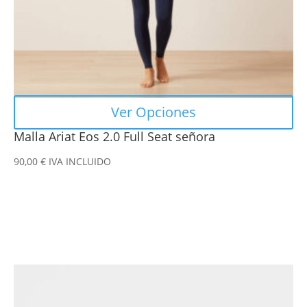
en
la
página
de
producto
Ver Opciones
Malla Ariat Eos 2.0 Full Seat señora
90,00
€
IVA INCLUIDO
Este
producto