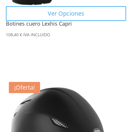
Ver Opciones
Botines cuero Lexhis Capri
108,40
€
IVA INCLUIDO
Este
¡Oferta!
producto
tiene
múltiples
variantes.
Las
opciones