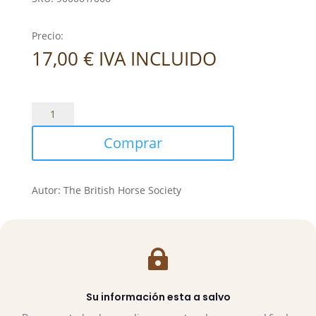
Precio:
17,00
€
IVA INCLUIDO
Manual
de
Comprar
Equitación
cantidad
Autor: The British Horse Society

Su información esta a salvo