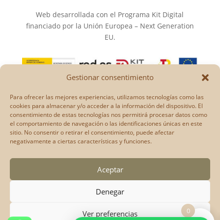
Web desarrollada con el Programa Kit Digital
financiado por la Unión Europea – Next Generation
EU.
Gestionar consentimiento
Los puntos de vista y las opiniones expresadas en la
Para ofrecer las mejores experiencias, utilizamos tecnologías como las
web son únicamente los del autor o autores y no
cookies para almacenar y/o acceder a la información del dispositivo. El
consentimiento de estas tecnologías nos permitirá procesar datos como
reflejan necesariamente los de la Unión Europea o la
el comportamiento de navegación o las identificaciones únicas en este
Comisión Europea.
sitio. No consentir o retirar el consentimiento, puede afectar
Ni la Unión Europea ni la Comisión Europea pueden
negativamente a ciertas características y funciones.
ser consideradas responsables de las mismas.
Aceptar
Denegar
0
Ver preferencias