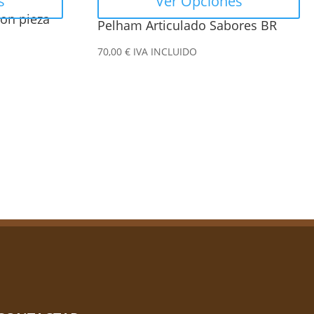
s
Ver Opciones
la
con pieza
Pelham Articulado Sabores BR
página
de
70,00
€
IVA INCLUIDO
producto