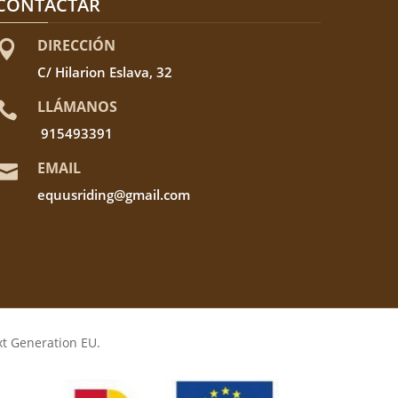
CONTACTAR
DIRECCIÓN

C/ Hilarion Eslava, 32
LLÁMANOS

915493391
EMAIL

equusriding@gmail.com
xt Generation EU.