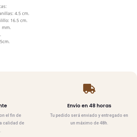
cas:
nillas: 4.5 cm.
illo: 16.5 cm.
11 mm.
.
.5cm
.

nte
Envio en 48 horas
n el fin de
Tu pedido será enviado y entregado en
la calidad de
un máximo de 48h.
.