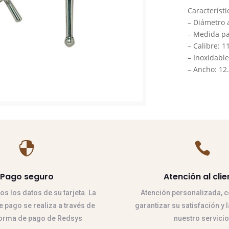
Lágrimas
Característi
Inox
– Diámetro a
cantidad
–
Medida pal
–
Calibre: 
–
Inoxidable
–
Ancho: 12


Pago seguro
Atención al clie
 los datos de su tarjeta. La
Atención personalizada, co
 pago se realiza a través de
garantizar su satisfación y 
forma de pago de Redsys
nuestro servicio