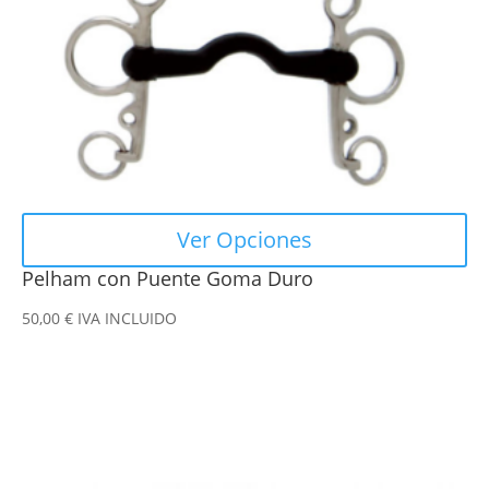
pueden
elegir
en
la
página
de
producto
Ver Opciones
Pelham con Puente Goma Duro
50,00
€
IVA INCLUIDO