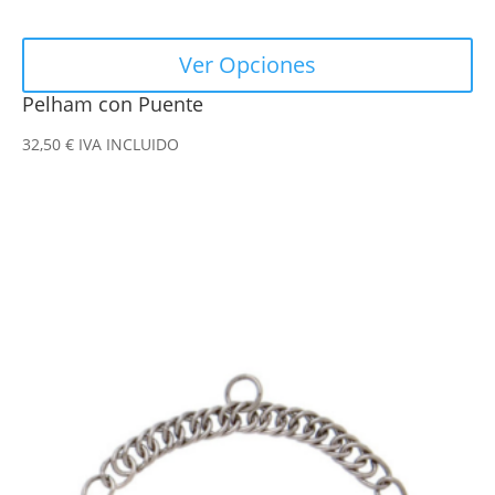
producto
Ver Opciones
Pelham con Puente
32,50
€
IVA INCLUIDO
Este
producto
tiene
múltiples
variantes.
Las