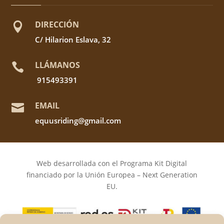
DIRECCIÓN

C/ Hilarion Eslava, 32
LLÁMANOS

915493391
EMAIL

equusriding@gmail.com
Web desarrollada con el Programa Kit Digital
financiado por la Unión Europea – Next Generation
EU.