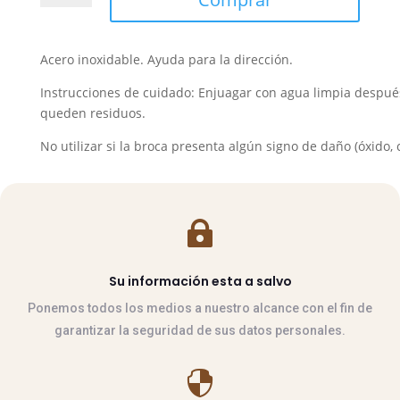
Palillos
Articulado
Fino
Acero inoxidable. Ayuda para la dirección.
Inox
cantidad
Instrucciones de cuidado: Enjuagar con agua limpia despué
queden residuos.
No utilizar si la broca presenta algún signo de daño (óxido, c

Su información esta a salvo
Ponemos todos los medios a nuestro alcance con el fin de
garantizar la seguridad de sus datos personales.
