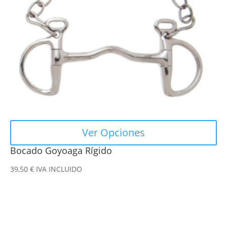
opciones
se
pueden
elegir
en
la
página
de
producto
Ver Opciones
Bocado Goyoaga Rígido
39,50
€
IVA INCLUIDO