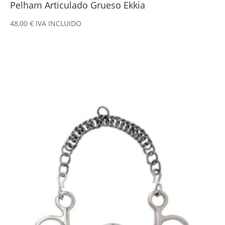
Pelham Articulado Grueso Ekkia
48,00
€
IVA INCLUIDO
Este
producto
tiene
múltiples
variantes.
Las
opciones
se
pueden
elegir