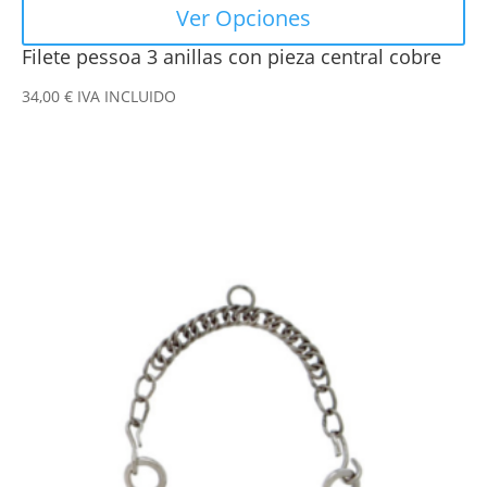
Ver Opciones
Filete pessoa 3 anillas con pieza central cobre
34,00
€
IVA INCLUIDO
Este
producto
tiene
múltiples
variantes.
Las
opciones
se