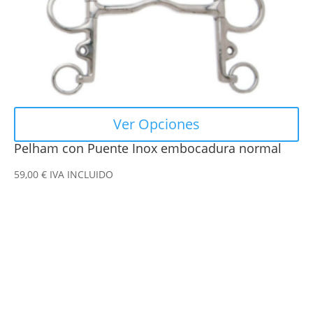
en
la
página
de
producto
Ver Opciones
Pelham con Puente Inox embocadura normal
59,00
€
IVA INCLUIDO
Este
producto