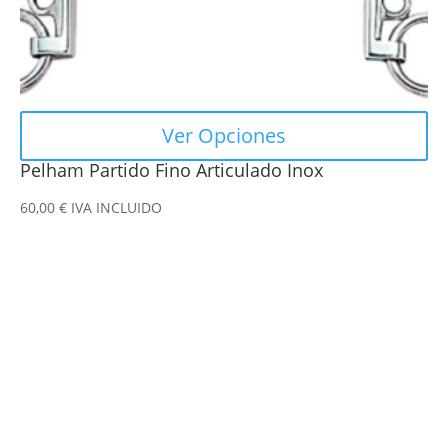
la
página
de
producto
Ver Opciones
Pelham Partido Fino Articulado Inox
60,00
€
IVA INCLUIDO